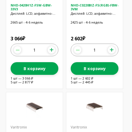
NHD-0420H1Z-FSW-GBW-
NHD-C0220BIZ-FS(RGB)-FBW-
33V3
3VM
Дисплей: LCD; алфавитно-
Дисплей: LCD; алфавитно-
цифровой; STN Positive; 20x4;
цифровой; COG,FSTN
серый; LED
Positive; 20x2; RGB
2665 шт - 4-6 недель
2425 шт - 4-6 недель
3 066
2 602
₽
₽
В корзину
В корзину
1 шт — 3 066 ₽
1 шт — 2 602 ₽
5 шт — 2 877 ₽
5 шт — 2 445 ₽
Varitronix
Varitronix