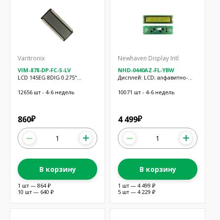
Varitronix
Newhaven Display Intl
VIM-878-DP-FC-S-LV
NHD-0440AZ-FL-YBW
LCD 14SEG 8DIG 0.275"
Дисплей: LCD; алфавитно-
TRANSF STD
цифровой; STN Positive; 40x4;
190x54x13мм
12656 шт - 4-6 недель
10071 шт - 4-6 недель
860
4 499
₽
₽
В корзину
В корзину
1 шт — 864 ₽
1 шт — 4 499 ₽
10 шт — 640 ₽
5 шт — 4 229 ₽