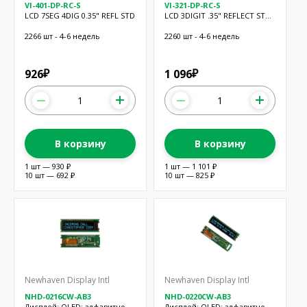
VI-401-DP-RC-S
VI-321-DP-RC-S
LCD 7SEG 4DIG 0.35" REFL STD
LCD 3DIGIT .35" REFLECT STD
TEMP
2266 шт - 4-6 недель
2260 шт - 4-6 недель
926
1 096
₽
₽
В корзину
В корзину
1 шт — 930 ₽
1 шт — 1 101 ₽
10 шт — 692 ₽
10 шт — 825 ₽
Newhaven Display Intl
Newhaven Display Intl
NHD-0216CW-AB3
NHD-0220CW-AB3
Дисплей: OLED; алфавитно-
Дисплей: OLED; алфавитно-