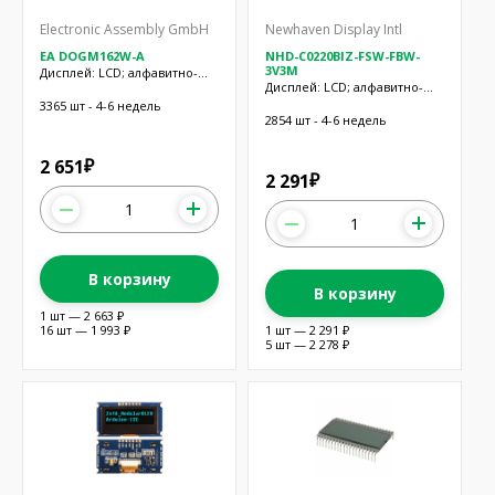
Electronic Assembly GmbH
Newhaven Display Intl
EA DOGM162W-A
NHD-C0220BIZ-FSW-FBW-
3V3M
Дисплей: LCD; алфавитно-
Дисплей: LCD; алфавитно-
цифровой; FSTN Positive;
цифровой; FSTN Positive;
16x2; белый
3365 шт - 4-6 недель
20x2; LED; PIN: 8
2854 шт - 4-6 недель
2 651
₽
2 291
₽
В корзину
В корзину
1 шт — 2 663 ₽
16 шт — 1 993 ₽
1 шт — 2 291 ₽
5 шт — 2 278 ₽