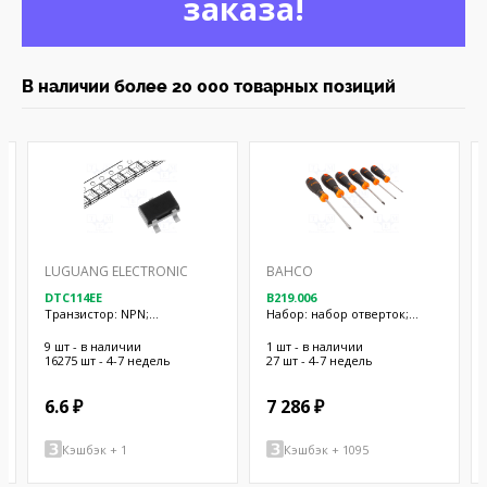
заказа!
В наличии более 20 000 товарных позиций
LUGUANG ELECTRONIC
BAHCO
DTC114EE
B219.006
Транзистор: NPN;
Hабор: набор отверток;
биполярный; BRT; 50В; 50мА;
Phillips,плоская; BahcoFit;
0,15Вт; SOT523
6шт.
9 шт - в наличии
1 шт - в наличии
16275 шт - 4-7 недель
27 шт - 4-7 недель
6.6 ₽
7 286 ₽
Кэшбэк + 1
Кэшбэк + 1095