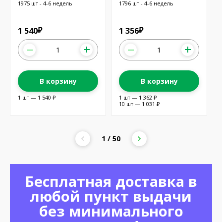
16x2; белый; LED
1975 шт - 4-6 недель
1796 шт - 4-6 недель
1 540
1 356
₽
₽
В корзину
В корзину
1 шт — 1 540 ₽
1 шт — 1 362 ₽
10 шт — 1 031 ₽
1 / 50
Бесплатная доставка в
любой пункт выдачи
без минимального