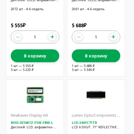
цифровой; 16x2; Разм:
цифровой; 20x2; Разм:
76x24,5x5мм; синий
92x23,3x2,5мм
2072 шт - 4-6 недель
2061 шт - 4-6 недель
5 555
5 688
₽
₽
В корзину
В корзину
1 шт — 5 555 ₽
1 шт — 5 688 ₽
5 шт — 5 220 ₽
5 шт — 5 346 ₽
Newhaven Display Intl
Lumex Opto/Components Inc.
NHD-0216K1Z-FSW-FBW-L
LCD-S601C71TR
Дисплей: LCD; алфавитно-
LCD 6 DIGIT .71" REFLECTIVE
цифровой; FSTN Positive;
TN