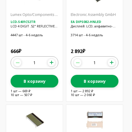
Lumex Opto/Components Inc.
Electronic Assembly GmbH
LCD-S401C52TR
EA DIPS082-HNLED
LCD 4 DIGIT .52" REFLECTIVE
Дисплей: LCD; алфавитно-
TN
цифровой; STN Positive; 8x2;
40x20мм; LED
4447 шт - 4-6 недель
3714 шт - 4-6 недель
666
2 892
₽
₽
В корзину
В корзину
1 шт — 669 ₽
1 шт — 2 892 ₽
10 шт — 507 ₽
10 шт — 2 060 ₽