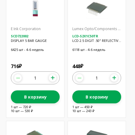
E Ink Corporation
Lumex Opto/Components Inc.
SCD722002
LCD-S2X1C50TR
DISPLAY 5 BAR GAUGE
LCD 2.5 DIGIT .50" REFLECTIVE
TN
6425 шт - 4-6 недель
6118 шт - 4-6 недель
716
448
₽
₽
В корзину
В корзину
1 шт — 720 ₽
1 шт — 450 ₽
10 шт — 530 ₽
10 шт — 243 ₽