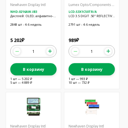
Newhaven Display Intl
Lumex Opto/Components Inc.
NHD-0216AW-IB3
LCD-S3X1C50TR/A
Дисплей: OLED; алфавитно-
LCD 3.5 DIGIT .50" REFLECTIVE
цифровой; 16x2; Разм:
TN
49,2x25,7x4,5мм
2848 шт - 4-6 недель
2791 шт - 4-6 недель
5 202
989
₽
₽
В корзину
В корзину
1 шт — 5 202 ₽
1 шт — 993 ₽
5 шт — 4 889 ₽
10 шт — 732 ₽
Newhaven Display Intl
Newhaven Display Intl