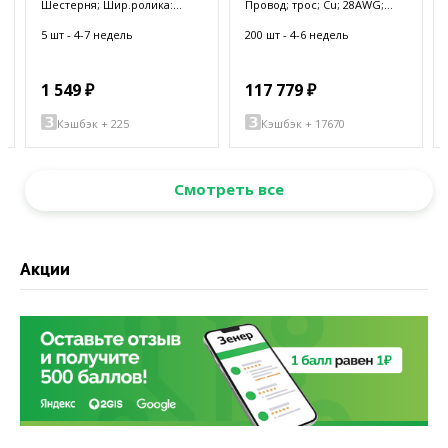
Шестерня; Шир.ролика:
Провод; трос; Cu; 28AWG;
25мм; Ø: 17мм; Количество
PFA; синий; 600В; 305м;
зубьев: 15; ZCL
1000фут
5 шт - 4-7 недель
200 шт - 4-6 недель
1 549 ₽
117 779 ₽
Кэшбэк + 225
Кэшбэк + 17670
Смотреть все
Акции