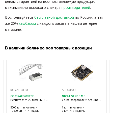
ценам с гарантией на всю поставляемую продукцию,
максимально широкого спектра
производителей
.
Воспользуйтесь
бесплатной доставкой
по России, а так
же 20%
кэшбэком
с каждого заказа в нашем интернет
магазине.
В наличии более 20 000 товарных позиций
ROYAL OHM
ARDUINO
CQ03SAF5601T5E
NICLA SENSE ME
Резистор: thick film; SMD;
Ср-во разработки: Arduino
0603; 5,6кОм; 0,1Вт; ±1%; CQ;
Pro; плата расширения; Кол-
-55÷155°C
во диод: 1
5000 шт - в наличии
1 шт - в наличии
10500 шт - 4-7 недель
2 шт - 4-7 недель