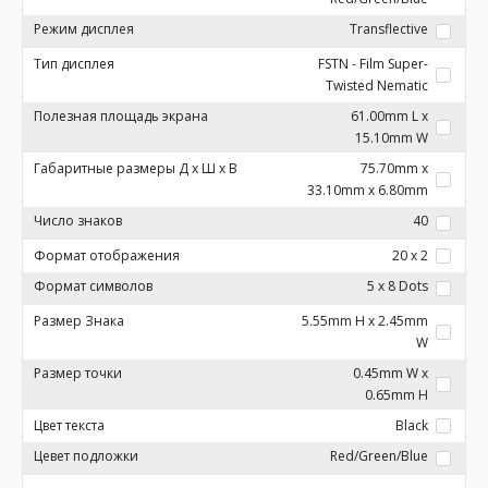
Режим дисплея
Transflective
Тип дисплея
FSTN - Film Super-
Twisted Nematic
Полезная площадь экрана
61.00mm L x
15.10mm W
Габаритные размеры Д x Ш x В
75.70mm x
33.10mm x 6.80mm
Число знаков
40
Формат отображения
20 x 2
Формат символов
5 x 8 Dots
Размер Знака
5.55mm H x 2.45mm
W
Размер точки
0.45mm W x
0.65mm H
Цвет текста
Black
Цевет подложки
Red/Green/Blue