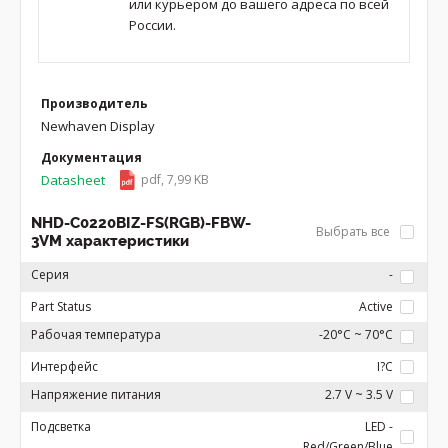
или курьером до вашего адреса по всей
России.
Производитель
Newhaven Display
Документация
Datasheet
pdf, 7,99 KB
NHD-C0220BIZ-FS(RGB)-FBW-
Выбрать все
3VM характеристики
Серия
-
Part Status
Active
Рабочая температура
-20°C ~ 70°C
Интерфейс
I?C
Напряжение питания
2.7 V ~ 3.5 V
Подсветка
LED -
Red/Green/Blue