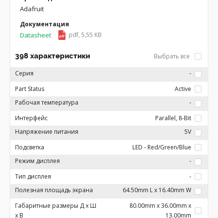
Adafruit
Документация
Datasheet
pdf, 5,55 KB
398 характеристики
Выбрать все
Серия
-
Part Status
Active
Рабочая температура
-
Интерфейс
Parallel, 8-Bit
Напряжение питания
5V
Подсветка
LED - Red/Green/Blue
Режим дисплея
-
Тип дисплея
-
Полезная площадь экрана
64.50mm L x 16.40mm W
Габаритные размеры Д x Ш
80.00mm x 36.00mm x
x В
13.00mm