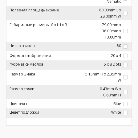
Nematic
Полезная площадь экрана
60.00mm L x
28.00mm W
Габаритные размеры Д x Ш x В
79.00mm x
36.00mm x
13.00mm
Число знаков
80
Формат отображения
20 x 4
Формат символов
5 x 8 Dots
Размер Знака
5.15mm H x 2.35mm
W
Размер точки
0.43mm W x
0.60mm H
Цвет текста
Blue
Цевет подложки
White