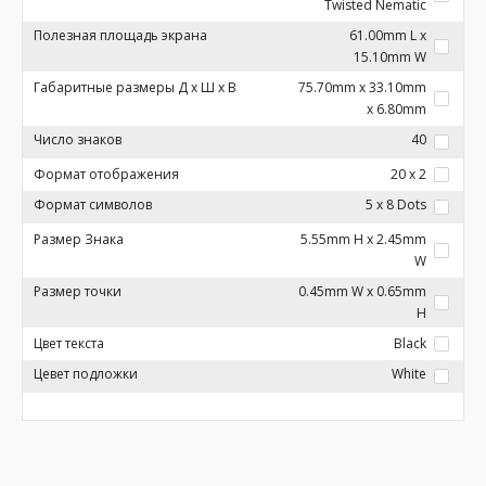
Twisted Nematic
Полезная площадь экрана
61.00mm L x
15.10mm W
Габаритные размеры Д x Ш x В
75.70mm x 33.10mm
x 6.80mm
Число знаков
40
Формат отображения
20 x 2
Формат символов
5 x 8 Dots
Размер Знака
5.55mm H x 2.45mm
W
Размер точки
0.45mm W x 0.65mm
H
Цвет текста
Black
Цевет подложки
White