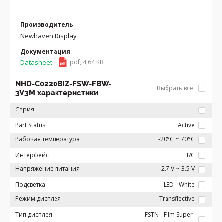
Производитель
Newhaven Display
Документация
Datasheet
pdf, 4,64 KB
NHD-C0220BIZ-FSW-FBW-
Выбрать все
3V3M характеристики
Серия
-
Part Status
Active
Рабочая температура
-20°C ~ 70°C
Интерфейс
I?C
Напряжение питания
2.7 V ~ 3.5 V
Подсветка
LED - White
Режим дисплея
Transflective
Тип дисплея
FSTN - Film Super-