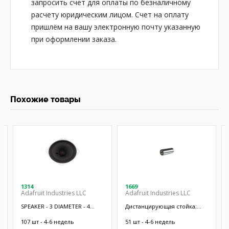
запросить счет для оплаты по безналичному
расчету юридическим лицом. Счет на оплату
пришлём на вашу электронную почту указанную
при оформлении заказа.
Похожие товары
1314
1669
Adafruit Industries LLC
Adafruit Industries LLC
SPEAKER - 3 DIAMETER - 4
Дистанцирующая стойка;
OHM 3 W
38,1мм; цилиндрическая;
латунь; никель
107 шт - 4-6 недель
51 шт - 4-6 недель