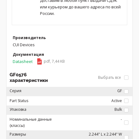
Доставим в любой пункт выдачи СДЭК
или курьером до вашего адреса по всей
России.
Производитель
CUI Devices
Документация
Datasheet
pdf, 7,44 KB
GF0576
Выбрать все
характеристики
Серия
GF
Part Status
Active
Упаковка
Bulk
Номинальные данные
-
(классы)
Размеры
2.244" L x 2.244" W