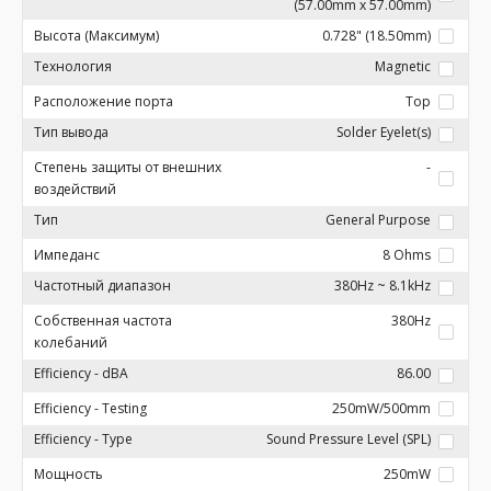
(57.00mm x 57.00mm)
Высота (Максимум)
0.728" (18.50mm)
Технология
Magnetic
Расположение порта
Top
Тип вывода
Solder Eyelet(s)
Степень защиты от внешних
-
воздействий
Тип
General Purpose
Импеданс
8 Ohms
Частотный диапазон
380Hz ~ 8.1kHz
Собственная частота
380Hz
колебаний
Efficiency - dBA
86.00
Efficiency - Testing
250mW/500mm
Efficiency - Type
Sound Pressure Level (SPL)
Мощность
250mW