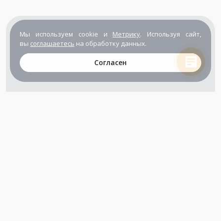
Мы используем cookie и
Метрику
. Используя сайт,
вы
соглашаетесь
на обработку данных.
Согласен
+7 (800) 302-65-54
+7 (495) 133-39-03
info@zener.ru
Компания сертифицирована
ГОСТ ISO 9001-2011