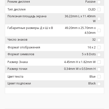
Режим дисплея
Passive
Тип дисплея
OLED
Полезная площадь экрана
36.22mm L x 11.40mm
W
Габаритные размеры Д x Ш x В
49.20mm x 25.70mm x
4.50mm
Число знаков
32
Формат отображения
16 x 2
Формат символов
5 x 8 Dots
Размер Знака
4.45mm H x 1.82mm W
Размер точки
0.34mm W x 0.53mm H
Цвет текста
Blue
Цевет подложки
Black