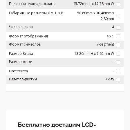
Полезная площадь экрана
45.72mm L x 17.78mm W
Габаритные размеры Д x Ш x В
50.80mm x 30.48mm x
2.80mm
Число знаков
4
Формат отображения
4 x 1
Формат символов
7-Segment
Размер Знака
13.20mm H x 7.62mm W
Размер точки
-
Цвет текста
-
Цевет подложки
Gray
Бесплатно доставим LCD-