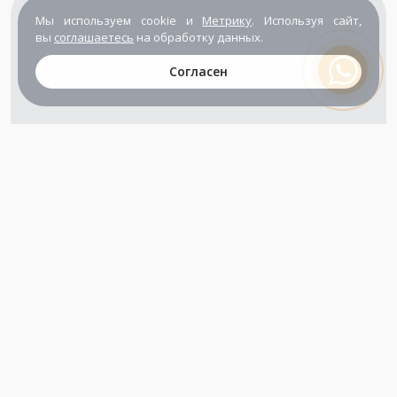
Мы используем cookie и
Метрику
. Используя сайт,
вы
соглашаетесь
на обработку данных.
Согласен
+7 (800) 302-65-54
+7 (495) 133-39-03
info@zener.ru
Компания сертифицирована
ГОСТ ISO 9001-2011
(ISO 9001:2008)
Режим работы: Пн-Пт: 10.00 - 17.00