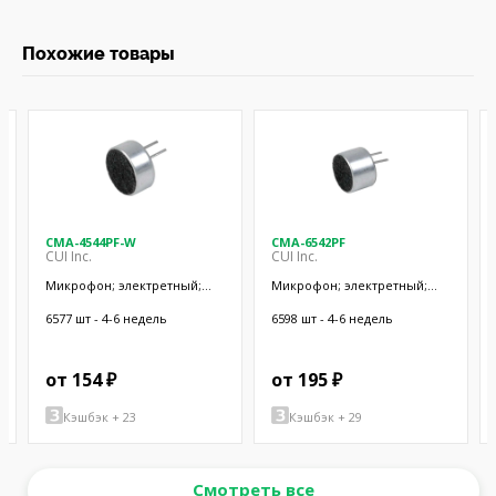
Похожие товары
CMA-4544PF-W
CMA-6542PF
CUI Inc.
CUI Inc.
Микрофон; электретный;
Микрофон; электретный;
20Гц÷20кГц; 2,2кОм; -44дБ;
50Гц÷20кГц; 2,2кОм; -42дБ;
Ø9,7x4,5мм; SMT
Ø9,4x6,5мм; SMT
6577 шт - 4-6 недель
6598 шт - 4-6 недель
от 154 ₽
от 195 ₽
Кэшбэк + 23
Кэшбэк + 29
Смотреть все