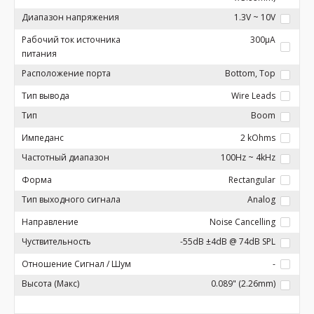
Диапазон напряжения
1.3V ~ 10V
Рабочий ток источника
300µA
питания
Расположение порта
Bottom, Top
Тип вывода
Wire Leads
Тип
Boom
Импеданс
2 kOhms
Частотный диапазон
100Hz ~ 4kHz
Форма
Rectangular
Тип выходного сигнала
Analog
Направление
Noise Cancelling
Чуствительность
-55dB ±4dB @ 74dB SPL
Отношение Сигнал / Шум
-
Высота (Макс)
0.089" (2.26mm)