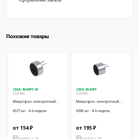
Похожие товары
CMA-4544PF-W
CMA-6542PF
CUI Inc.
CUI Inc.
Микрофон; электретный;
Микрофон; электретный;
20Гц÷20кГц; 2,2кОм; -44дБ;
50Гц÷20кГц; 2,2кОм; -42дБ;
Ø9,7x4,5мм; SMT
Ø9,4x6,5мм; SMT
6577 шт - 4-6 недель
6598 шт - 4-6 недель
от 154 ₽
от 195 ₽
Кэшбэк + 23
Кэшбэк + 29