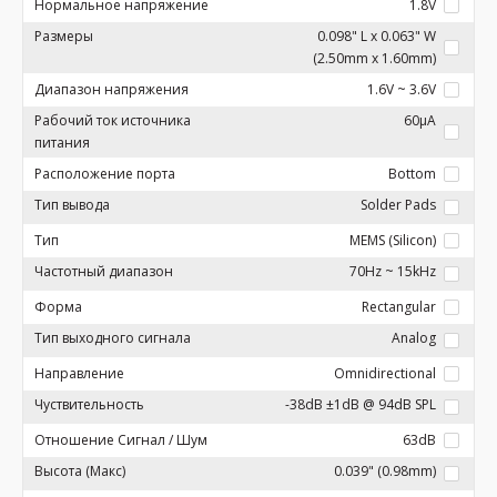
Нормальное напряжение
1.8V
Размеры
0.098" L x 0.063" W
(2.50mm x 1.60mm)
Диапазон напряжения
1.6V ~ 3.6V
Рабочий ток источника
60µA
питания
Расположение порта
Bottom
Тип вывода
Solder Pads
Тип
MEMS (Silicon)
Частотный диапазон
70Hz ~ 15kHz
Форма
Rectangular
Тип выходного сигнала
Analog
Направление
Omnidirectional
Чуствительность
-38dB ±1dB @ 94dB SPL
Отношение Сигнал / Шум
63dB
Высота (Макс)
0.039" (0.98mm)