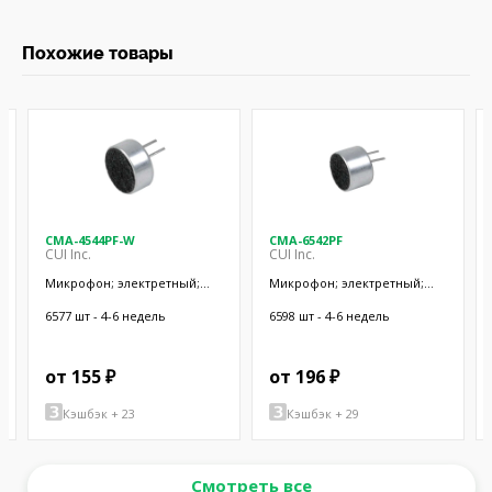
Похожие товары
CMA-4544PF-W
CMA-6542PF
CUI Inc.
CUI Inc.
Микрофон; электретный;
Микрофон; электретный;
20Гц÷20кГц; 2,2кОм; -44дБ;
50Гц÷20кГц; 2,2кОм; -42дБ;
Ø9,7x4,5мм; SMT
Ø9,4x6,5мм; SMT
6577 шт - 4-6 недель
6598 шт - 4-6 недель
от 155 ₽
от 196 ₽
Кэшбэк + 23
Кэшбэк + 29
Смотреть все