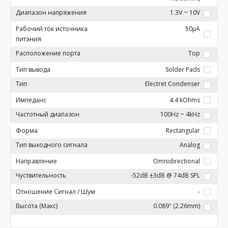
Диапазон напряжения
1.3V ~ 10V
Рабочий ток источника
50µA
питания
Расположение порта
Top
Тип вывода
Solder Pads
Тип
Electret Condenser
Импеданс
4.4 kOhms
Частотный диапазон
100Hz ~ 4kHz
Форма
Rectangular
Тип выходного сигнала
Analog
Направление
Omnidirectional
Чуствительность
-52dB ±3dB @ 74dB SPL
Отношение Сигнал / Шум
-
Высота (Макс)
0.089" (2.26mm)