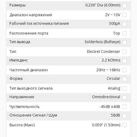
Размеры
0.236" Dia (6.00mm)
Диапазон напряжения
2V ~ 10V
Рабочий ток источника питания
500µA
Расположение порта
Top
Тип вывода
Solderless (Bullseye)
Тип
Electret Condenser
Импеданс
2.2 kOhms
Частотный диапазон
20Hz ~ 16kHz
Форма
Circular
Тип выходного сигнала
Analog
Направление
Omnidirectional
Чуствительность
-45dB ±4dB
Отношение Сигнал / Шум
58dB
Высота (Макс)
0.059" (1.50mm)