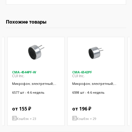
Похожие товары
CMA-4544PF-W
CMA-6542PF
CUI Inc.
CUI Inc.
Микрофон; электретный;
Микрофон; электретный;
20Гц÷20кГц; 2,2кОм; -44дБ;
50Гц÷20кГц; 2,2кОм; -42дБ;
Ø9,7x4,5мм; SMT
Ø9,4x6,5мм; SMT
6577 шт - 4-6 недель
6598 шт - 4-6 недель
от 155 ₽
от 196 ₽
Кэшбэк + 23
Кэшбэк + 29