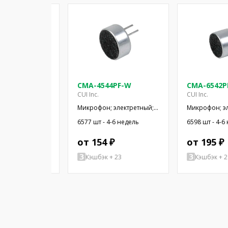
5-130T
CMA-4544PF-W
CMA-6542P
CUI Inc.
CUI Inc.
 электретный;
Микрофон; электретный;
Микрофон; э
ц; 2,2кОм;
20Гц÷20кГц; 2,2кОм; -44дБ;
50Гц÷20кГц; 2
аличии
6577 шт - 4-6 недель
6598 шт - 4-6
x1,5мм; 2÷10В
Ø9,7x4,5мм; SMT
Ø9,4x6,5мм; 
-6 недель
 ₽
от 154 ₽
от 195 ₽
+ 88
Кэшбэк + 23
Кэшбэк + 2