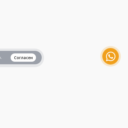
.
Согласен
Вся информация представленная на данном
сайте, не является рекламой и публичной
офертой и носит исключительно
ознакомительный характер.
Продолжая пользоваться сайтом, вы
принимаете все
пользовательские соглашения
.