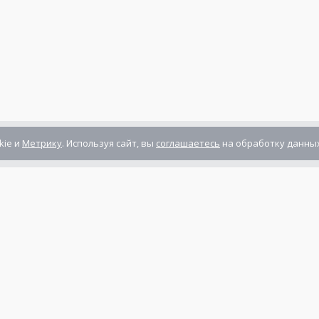
kie и
Метрику
. Используя сайт, вы
соглашаетесь
на обработку данных
Компания сертифицирована
ГОСТ ISO 9001-2011
(ISO 9001:2008)
Режим работы: Пн-Пт: 10.00 - 17.00
Сб-Вс: выходной