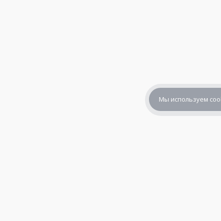
Мы используем coo
+7 (800) 302-65-54
+7 (495) 133-39-03
info@zener.ru