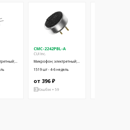
CMC-2242PBL-A
CMC-2742PBJ-A
CUI Inc.
CUI Inc.
третный;
Микрофон; электретный;
Микрофон; электре
; -44дБ;
100Гц÷20кГц; 2,2кОм;
100Гц÷20кГц; 2,2кО
ель
1519 шт - 4-6 недель
928 шт - 4-6 недель
мкА
-42дБ; Ø6x2,2мм; 2÷10В
-42дБ; Ø6x2,7мм; 2
от 396 ₽
от 383 ₽
Кэшбэк + 59
Кэшбэк + 57