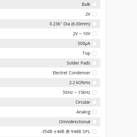
Bulk
2V
0.236" Dia (6.00mm)
2V ~ 10V
500µA
Top
Solder Pads
Electret Condenser
2.2 kOhms
50Hz ~ 15kHz
Circular
Analog
Omnidirectional
-35dB ±4dB @ 94dB SPL