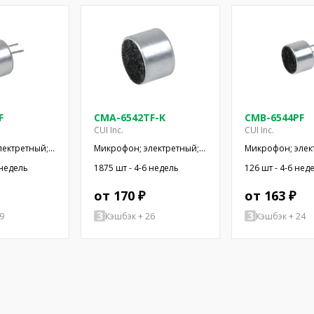
F
CMA-6542TF-K
CMB-6544PF
CUI Inc.
CUI Inc.
лектретный;
Микрофон; электретный;
Микрофон; элек
,2кОм; -42дБ;
100Гц÷20кГц; 1,5кОм;
20Гц÷20кГц; 1кОм
 недель
1875 шт - 4-6 недель
126 шт - 4-6 нед
SMT
-42дБ; Ø9,4x6,5мм
Ø9,4x6,5мм; 500
от 170 ₽
от 163 ₽
9
Кэшбэк + 26
Кэшбэк + 24