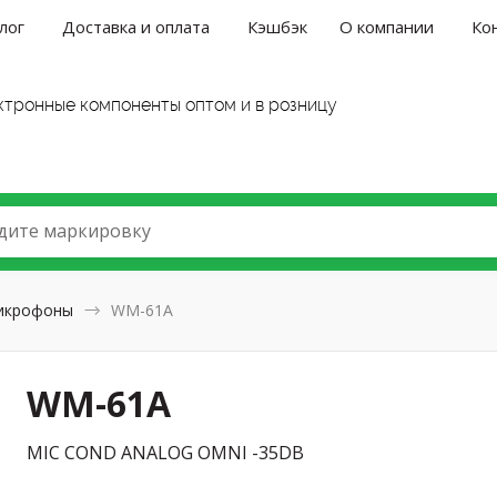
лог
Доставка и оплата
Кэшбэк
О компании
Ко
ктронные компоненты оптом и в розницу
дите маркировку
икрофоны
WM-61A
WM-61A
MIC COND ANALOG OMNI -35DB