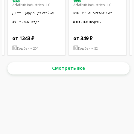
1669
1890
Adafruit Industries LLC
Adafruit Industries LLC
Дистанцирующая стойка;
MINI METAL SPEAKER W/
38,1мм; цилиндрическая;
WIRES
латунь; никель
43 шт - 4-6 недель
8 шт - 4-6 недель
от 1343 ₽
от 349 ₽
Кэшбэк + 201
Кэшбэк + 52
Смотреть все