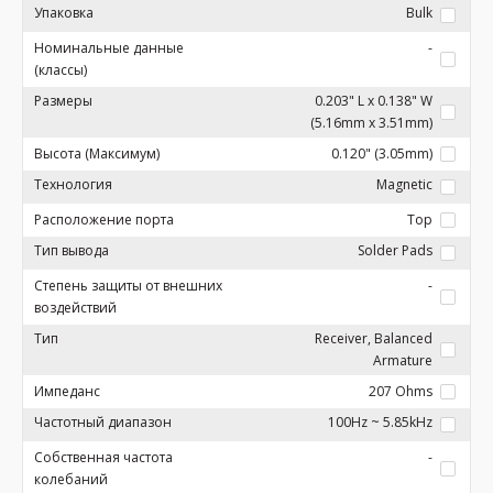
Упаковка
Bulk
Номинальные данные
-
(классы)
Размеры
0.203" L x 0.138" W
(5.16mm x 3.51mm)
Высота (Максимум)
0.120" (3.05mm)
Технология
Magnetic
Расположение порта
Top
Тип вывода
Solder Pads
Степень защиты от внешних
-
воздействий
Тип
Receiver, Balanced
Armature
Импеданс
207 Ohms
Частотный диапазон
100Hz ~ 5.85kHz
Собственная частота
-
колебаний