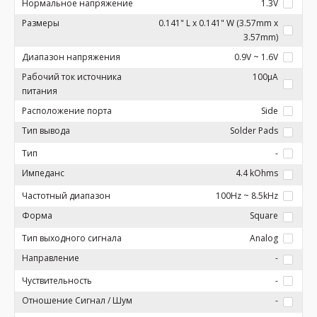
Нормальное напряжение
1.3V
Размеры
0.141" L x 0.141" W (3.57mm x
3.57mm)
Диапазон напряжения
0.9V ~ 1.6V
Рабочий ток источника
100µA
питания
Расположение порта
Side
Тип вывода
Solder Pads
Тип
-
Импеданс
4.4 kOhms
Частотный диапазон
100Hz ~ 8.5kHz
Форма
Square
Тип выходного сигнала
Analog
Направление
-
Чуствительность
-
Отношение Сигнал / Шум
-