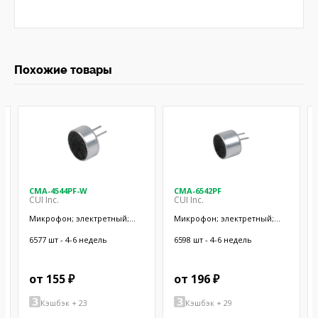
Похожие товары
CMA-4544PF-W
CMA-6542PF
CUI Inc.
CUI Inc.
Микрофон; электретный;
Микрофон; электретный;
20Гц÷20кГц; 2,2кОм; -44дБ;
50Гц÷20кГц; 2,2кОм; -42дБ;
Ø9,7x4,5мм; SMT
Ø9,4x6,5мм; SMT
6577 шт - 4-6 недель
6598 шт - 4-6 недель
от 155 ₽
от 196 ₽
Кэшбэк + 23
Кэшбэк + 29