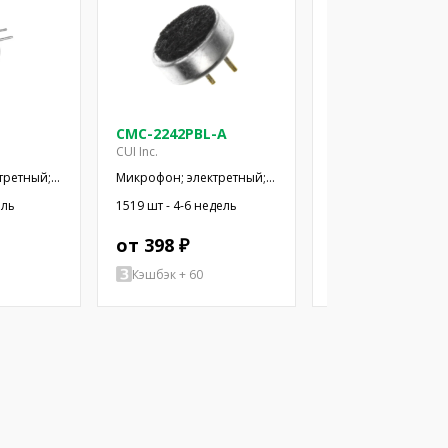
CMC-2242PBL-A
CMC-2742PBJ-A
CUI Inc.
CUI Inc.
третный;
Микрофон; электретный;
Микрофон; электре
; -44дБ;
100Гц÷20кГц; 2,2кОм;
100Гц÷20кГц; 2,2кО
ель
1519 шт - 4-6 недель
928 шт - 4-6 недель
мкА
-42дБ; Ø6x2,2мм; 2÷10В
-42дБ; Ø6x2,7мм; 2
от 398 ₽
от 385 ₽
Кэшбэк + 60
Кэшбэк + 58