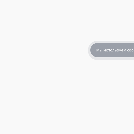
Мы используем coo
+7 (800) 302-65-54
+7 (495) 133-39-03
info@zener.ru