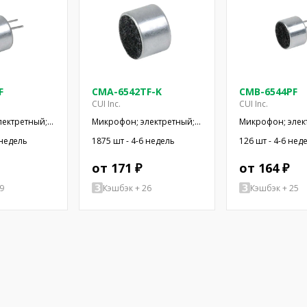
F
CMA-6542TF-K
CMB-6544PF
CUI Inc.
CUI Inc.
лектретный;
Микрофон; электретный;
Микрофон; элек
,2кОм; -42дБ;
100Гц÷20кГц; 1,5кОм;
20Гц÷20кГц; 1кОм
 недель
1875 шт - 4-6 недель
126 шт - 4-6 нед
SMT
-42дБ; Ø9,4x6,5мм
Ø9,4x6,5мм; 500
от 171 ₽
от 164 ₽
9
Кэшбэк + 26
Кэшбэк + 25