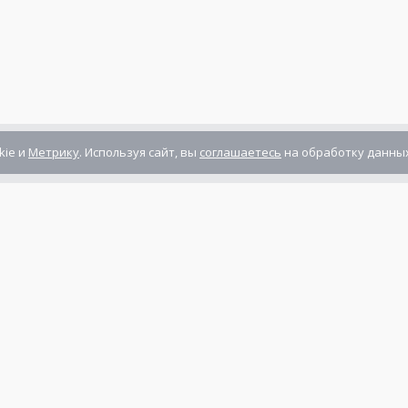
kie и
Метрику
. Используя сайт, вы
соглашаетесь
на обработку данных
Компания сертифицирована
ГОСТ ISO 9001-2011
(ISO 9001:2008)
Режим работы: Пн-Пт: 10.00 - 17.00
Сб-Вс: выходной