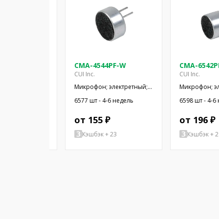
5-130T
CMA-4544PF-W
CMA-6542P
CUI Inc.
CUI Inc.
 электретный;
Микрофон; электретный;
Микрофон; э
ц; 2,2кОм;
20Гц÷20кГц; 2,2кОм; -44дБ;
50Гц÷20кГц; 2
аличии
6577 шт - 4-6 недель
6598 шт - 4-6
x1,5мм; 2÷10В
Ø9,7x4,5мм; SMT
Ø9,4x6,5мм; 
-6 недель
 ₽
от 155 ₽
от 196 ₽
+ 88
Кэшбэк + 23
Кэшбэк + 2