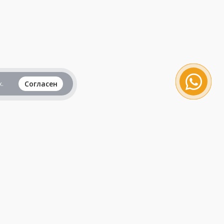
.
Согласен
Вся информация представленная на данном
сайте, не является рекламой и публичной
офертой и носит исключительно
ознакомительный характер.
Продолжая пользоваться сайтом, вы
принимаете все
пользовательские соглашения
.