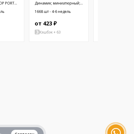
OP PORT
Динамик; миниатюрный;
Динамик; миниатю
300мВт; 8Ом; Ø10x2,9мм;
500мВт; 8Ом; Ø12x
ель
1668 шт - 4-6 недель
1357 шт - 4-6 недел
20кГц; Ø: 10мм; ПЭТ
20кГц; Ø: 12мм; ПЭТ
от 423 ₽
от 460 ₽
Кэшбэк + 63
Кэшбэк + 2070