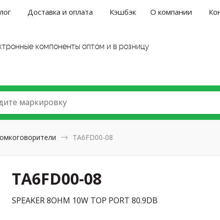
лог
Доставка и оплата
Кэшбэк
О компании
Ко
ктронные компоненты оптом и в розницу
дите маркировку
омкоговорители
TA6FD00-08
TA6FD00-08
SPEAKER 8OHM 10W TOP PORT 80.9DB