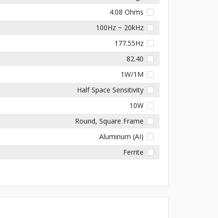
4.08 Ohms
100Hz ~ 20kHz
177.55Hz
82.40
1W/1M
Half Space Sensitivity
10W
Round, Square Frame
Aluminum (AI)
Ferrite