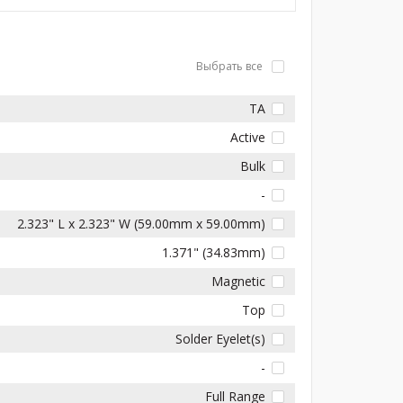
Выбрать все
TA
Active
Bulk
-
2.323" L x 2.323" W (59.00mm x 59.00mm)
1.371" (34.83mm)
Magnetic
Top
Solder Eyelet(s)
-
Full Range