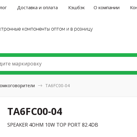
лог
Доставка и оплата
Кэшбэк
О компании
Ко
ктронные компоненты оптом и в розницу
дите маркировку
омкоговорители
TA6FC00-04
TA6FC00-04
SPEAKER 4OHM 10W TOP PORT 82.4DB