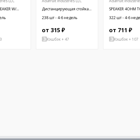
tries LLC
Adafruit Industries LLC
Adafruit Industri
PEAKER W/
Дистанцирующая стойка с
SPEAKER 4OHM T
резьбой; 6,4мм;
OVAL RECT
дель
238 шт - 4-6 недель
322 шт - 4-6 нед
Внутр.резьба: UNC4-40
от 315 ₽
от 711 ₽
3
Кэшбэк + 47
Кэшбэк + 107