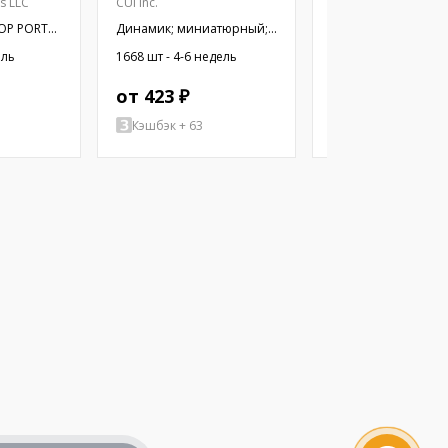
es LLC
CUI Inc.
CUI Inc.
OP PORT
Динамик; миниатюрный;
Динамик; миниатю
300мВт; 8Ом; Ø10x2,9мм;
500мВт; 8Ом; Ø12x
ель
1668 шт - 4-6 недель
1357 шт - 4-6 недел
20кГц; Ø: 10мм; ПЭТ
20кГц; Ø: 12мм; ПЭТ
от 423 ₽
от 462 ₽
Кэшбэк + 63
Кэшбэк + 2079