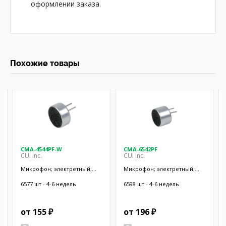
оформлении заказа.
Похожие товары
CMA-4544PF-W
CMA-6542PF
CUI Inc.
CUI Inc.
Микрофон; электретный;
Микрофон; электретный;
20Гц÷20кГц; 2,2кОм; -44дБ;
50Гц÷20кГц; 2,2кОм; -42дБ;
Ø9,7x4,5мм; SMT
Ø9,4x6,5мм; SMT
6577 шт - 4-6 недель
6598 шт - 4-6 недель
от 155 ₽
от 196 ₽