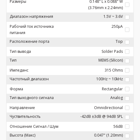
Размеры
0.148" L x 0.088" W
(3.76mm x 2.24mm)
Диапазон напряжения
1.5V ~ 3.6V
Рабочий ток источника
250µA
питания
Расположение порта
Top
Тип вывода
Solder Pads
Тип
MEMS (Silicon)
Импеданс
315 Ohms
Частотный диапазон
100Hz ~ 10kHz
Форма
Rectangular
Тип выходного сигнала
Analog
Направление
Omnidirectional
Чуствительность
-42dB ±3dB @ 94dB SPL
Отношение Сигнал / Шум
56dB
Высота (Макс)
0.047" (1.20mm)