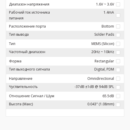
Диапазон напряжения
1.6V ~ 3.6V
Рабочий ток источника
1.4mA
питания
Расположение порта
Bottom
Тип вывода
Solder Pads
Тип
MEMS (Silicon)
Частотный диапазон
20Hz ~ 10kHz
Форма
Rectangular
Тип выходного сигнала
Digital, PDM
Направление
Omnidirectional
Чуствительность
-37dB ±1dB @ 94dB SPL
Отношение Сигнал / Шум
65.5dB
Высота (Макс)
0.043" (1.08mm)