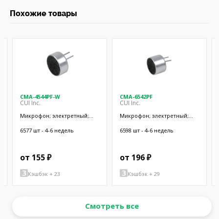
Похожие товары
CMA-4544PF-W
CMA-6542PF
CUI Inc.
CUI Inc.
Микрофон; электретный;
Микрофон; электретный;
20Гц÷20кГц; 2,2кОм; -44дБ;
50Гц÷20кГц; 2,2кОм; -42дБ;
Ø9,7x4,5мм; SMT
Ø9,4x6,5мм; SMT
6577 шт - 4-6 недель
6598 шт - 4-6 недель
от 155 ₽
от 196 ₽
Кэшбэк + 23
Кэшбэк + 29
Смотреть все