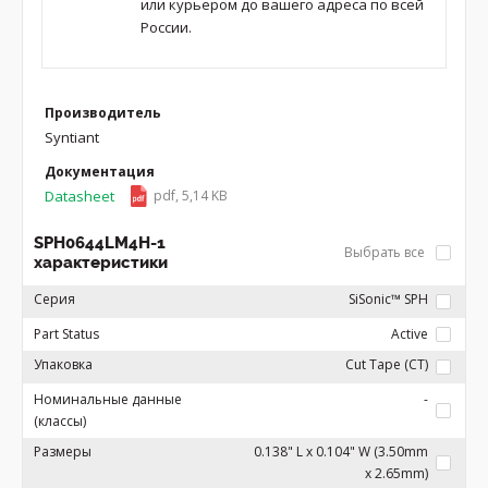
или курьером до вашего адреса по всей
России.
Производитель
Syntiant
Документация
Datasheet
pdf, 5,14 KB
SPH0644LM4H-1
Выбрать все
характеристики
Серия
SiSonic™ SPH
Part Status
Active
Упаковка
Cut Tape (CT)
Номинальные данные
-
(классы)
Размеры
0.138" L x 0.104" W (3.50mm
x 2.65mm)