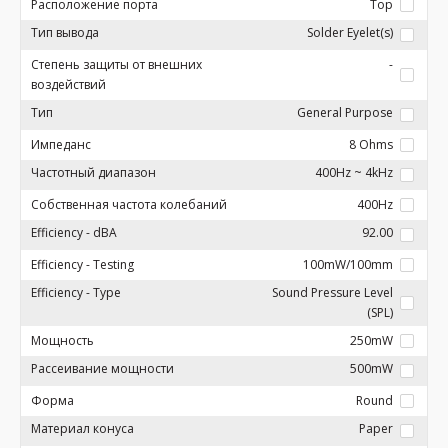
Расположение порта
Top
Тип вывода
Solder Eyelet(s)
Степень защиты от внешних
-
воздействий
Тип
General Purpose
Импеданс
8 Ohms
Частотный диапазон
400Hz ~ 4kHz
Собственная частота колебаний
400Hz
Efficiency - dBA
92.00
Efficiency - Testing
100mW/100mm
Efficiency - Type
Sound Pressure Level
(SPL)
Мощность
250mW
Рассеивание мощности
500mW
Форма
Round
Материал конуса
Paper