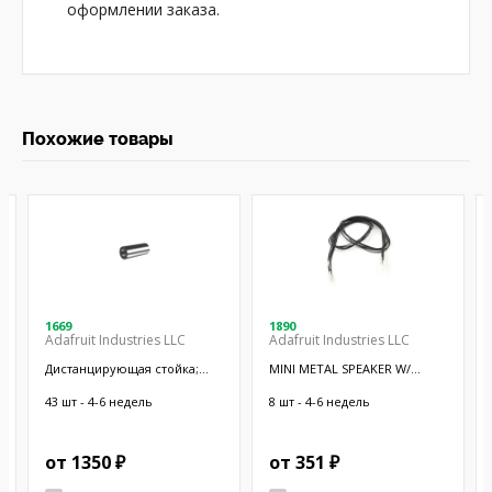
оформлении заказа.
Похожие товары
1669
1890
Adafruit Industries LLC
Adafruit Industries LLC
Дистанцирующая стойка;
MINI METAL SPEAKER W/
38,1мм; цилиндрическая;
WIRES
латунь; никель
43 шт - 4-6 недель
8 шт - 4-6 недель
от 1350 ₽
от 351 ₽