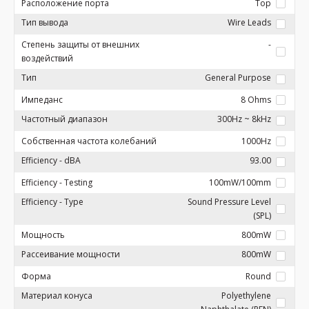
Расположение порта
Top
Тип вывода
Wire Leads
Степень защиты от внешних
-
воздействий
Тип
General Purpose
Импеданс
8 Ohms
Частотный диапазон
300Hz ~ 8kHz
Собственная частота колебаний
1000Hz
Efficiency - dBA
93.00
Efficiency - Testing
100mW/100mm
Efficiency - Type
Sound Pressure Level
(SPL)
Мощность
800mW
Рассеивание мощности
800mW
Форма
Round
Материал конуса
Polyethylene