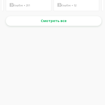
Кэшбэк + 201
Кэшбэк + 52
Смотреть все