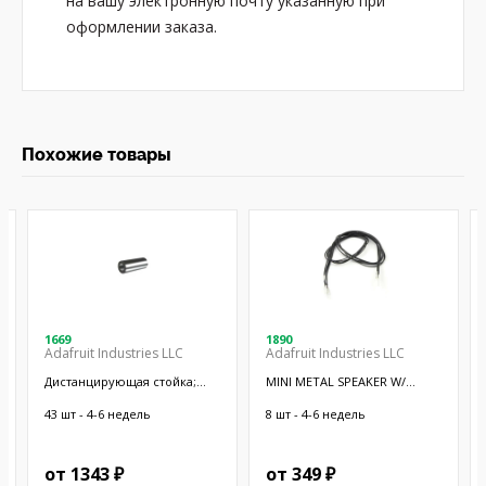
на вашу электронную почту указанную при
оформлении заказа.
Похожие товары
1669
1890
Adafruit Industries LLC
Adafruit Industries LLC
Дистанцирующая стойка;
MINI METAL SPEAKER W/
38,1мм; цилиндрическая;
WIRES
латунь; никель
43 шт - 4-6 недель
8 шт - 4-6 недель
от 1343 ₽
от 349 ₽