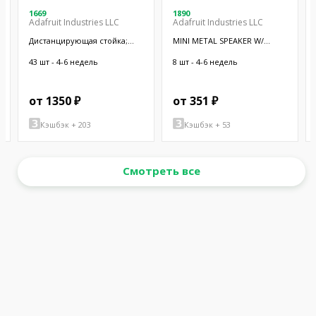
1669
1890
Adafruit Industries LLC
Adafruit Industries LLC
Дистанцирующая стойка;
MINI METAL SPEAKER W/
38,1мм; цилиндрическая;
WIRES
латунь; никель
43 шт - 4-6 недель
8 шт - 4-6 недель
от 1350 ₽
от 351 ₽
Кэшбэк + 203
Кэшбэк + 53
Смотреть все