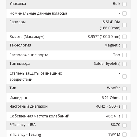
Упаковка
Bulk
Номинальные данные (классы)
-
Размеры
6.614" Dia
(168.00mm)
Высота (Максимум)
3.957" (100.50mm)
Технология
Magnetic
Расположение порта
Top
Тип вывода
Solder Eyelet(s)
Степень защиты от внешних
-
воздействий
Тип
Woofer
Импеданс
6.21 Ohms
Частотный диапазон
40Hz ~ 500Hz
Собственная частота колебаний
48.54Hz
Efficiency - dBA
80.70
Efficiency - Testing
1W/1M