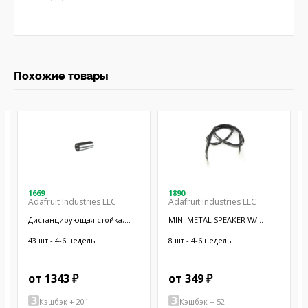
Похожие товары
1669
1890
Adafruit Industries LLC
Adafruit Industries LLC
Дистанцирующая стойка;
MINI METAL SPEAKER W/
38,1мм; цилиндрическая;
WIRES
латунь; никель
43 шт - 4-6 недель
8 шт - 4-6 недель
от 1343 ₽
от 349 ₽
Кэшбэк + 201
Кэшбэк + 52