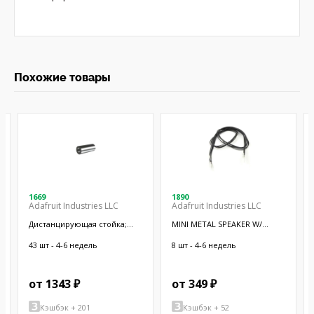
Похожие товары
1669
1890
Adafruit Industries LLC
Adafruit Industries LLC
Дистанцирующая стойка;
MINI METAL SPEAKER W/
38,1мм; цилиндрическая;
WIRES
латунь; никель
43 шт - 4-6 недель
8 шт - 4-6 недель
от 1343 ₽
от 349 ₽
Кэшбэк + 201
Кэшбэк + 52