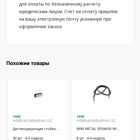
для оплаты по безналичному расчету
юридическим лицом. Счет на оплату пришлём
на вашу электронную почту указанную при
оформлении заказа.
Похожие товары
1669
1890
Adafruit Industries LLC
Adafruit Industries LLC
Дистанцирующая стойка;
MINI METAL SPEAKER W/
38,1мм; цилиндрическая;
WIRES
латунь; никель
43 шт - 4-6 недель
8 шт - 4-6 недель