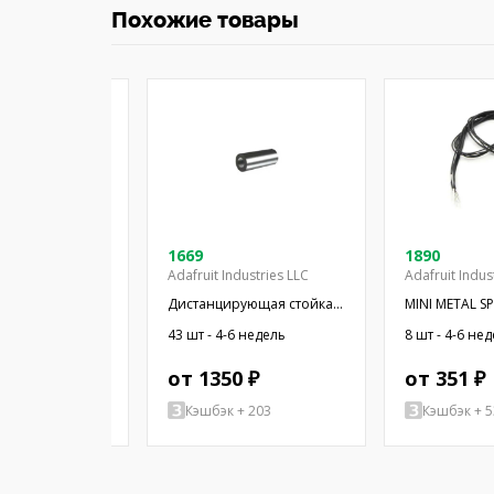
Похожие товары
08-03
1669
1890
Adafruit Industries LLC
Adafruit Indus
 миниатюрный;
Дистанцирующая стойка;
MINI METAL S
Ом; Ø16x2,55мм;
38,1мм; цилиндрическая;
WIRES
4-6 недель
43 шт - 4-6 недель
8 шт - 4-6 не
16мм; ПЭТ
латунь; никель
 ₽
от 1350 ₽
от 351 ₽
+ 77
Кэшбэк + 203
Кэшбэк + 5