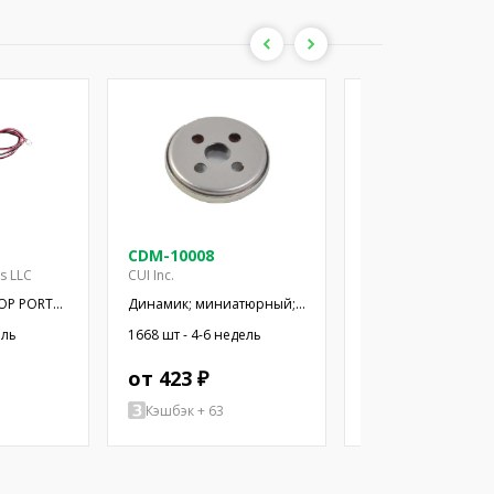
CDM-10008
CDM-12008
es LLC
CUI Inc.
CUI Inc.
OP PORT
Динамик; миниатюрный;
Динамик; миниатю
300мВт; 8Ом; Ø10x2,9мм;
500мВт; 8Ом; Ø12x
ель
1668 шт - 4-6 недель
1357 шт - 4-6 недел
20кГц; Ø: 10мм; ПЭТ
20кГц; Ø: 12мм; ПЭТ
от 423 ₽
от 462 ₽
Кэшбэк + 63
Кэшбэк + 2079