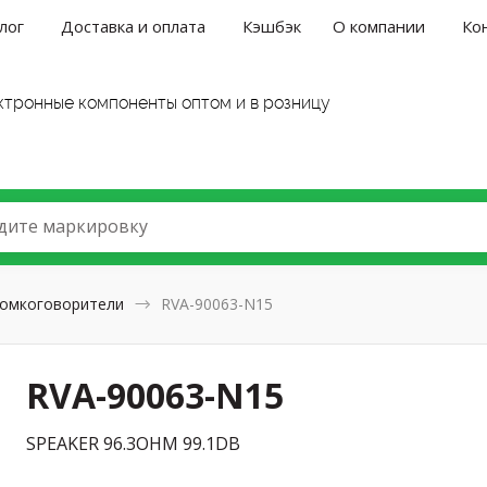
лог
Доставка и оплата
Кэшбэк
О компании
Ко
ктронные компоненты оптом и в розницу
дите маркировку
омкоговорители
RVA-90063-N15
RVA-90063-N15
SPEAKER 96.3OHM 99.1DB