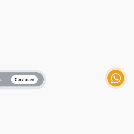
.
Согласен
Вся информация представленная на данном
сайте, не является рекламой и публичной
офертой и носит исключительно
ознакомительный характер.