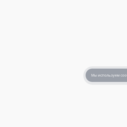
Мы используем coo
+7 (800) 302-65-54
+7 (495) 133-39-03