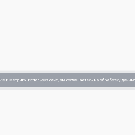
kie и
Метрику
. Используя сайт, вы
соглашаетесь
на обработку данных
Компания сертифицирована
ГОСТ ISO 9001-2011
(ISO 9001:2008)