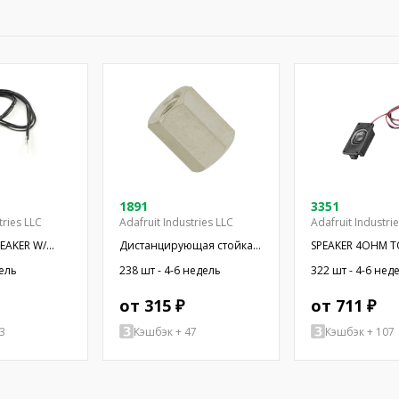
1891
3351
tries LLC
Adafruit Industries LLC
Adafruit Industri
PEAKER W/
Дистанцирующая стойка с
SPEAKER 4OHM T
резьбой; 6,4мм;
OVAL RECT
дель
238 шт - 4-6 недель
322 шт - 4-6 нед
Внутр.резьба: UNC4-40
от 315 ₽
от 711 ₽
3
Кэшбэк + 47
Кэшбэк + 107