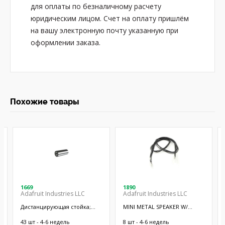
для оплаты по безналичному расчету
юридическим лицом. Счет на оплату пришлём
на вашу электронную почту указанную при
оформлении заказа.
Похожие товары
1669
1890
Adafruit Industries LLC
Adafruit Industries LLC
Дистанцирующая стойка;
MINI METAL SPEAKER W/
38,1мм; цилиндрическая;
WIRES
латунь; никель
43 шт - 4-6 недель
8 шт - 4-6 недель