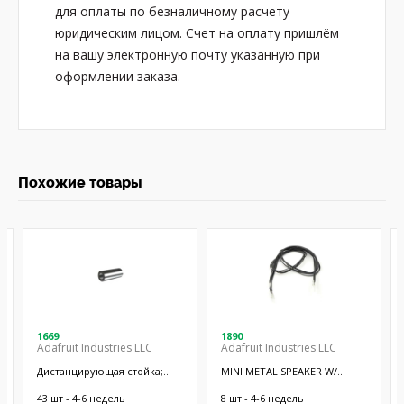
для оплаты по безналичному расчету
юридическим лицом. Счет на оплату пришлём
на вашу электронную почту указанную при
оформлении заказа.
Похожие товары
1669
1890
Adafruit Industries LLC
Adafruit Industries LLC
Дистанцирующая стойка;
MINI METAL SPEAKER W/
38,1мм; цилиндрическая;
WIRES
латунь; никель
43 шт - 4-6 недель
8 шт - 4-6 недель