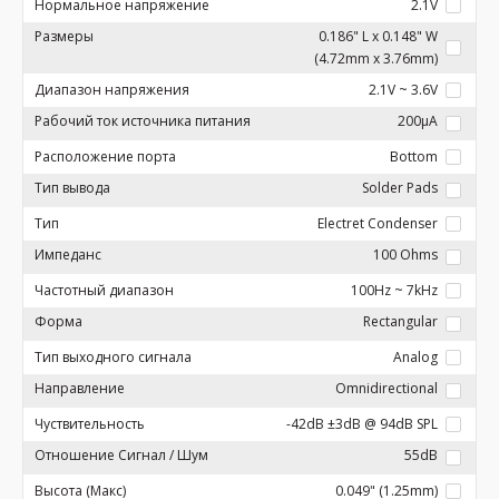
Нормальное напряжение
2.1V
Размеры
0.186" L x 0.148" W
(4.72mm x 3.76mm)
Диапазон напряжения
2.1V ~ 3.6V
Рабочий ток источника питания
200µA
Расположение порта
Bottom
Тип вывода
Solder Pads
Тип
Electret Condenser
Импеданс
100 Ohms
Частотный диапазон
100Hz ~ 7kHz
Форма
Rectangular
Тип выходного сигнала
Analog
Направление
Omnidirectional
Чуствительность
-42dB ±3dB @ 94dB SPL
Отношение Сигнал / Шум
55dB
Высота (Макс)
0.049" (1.25mm)