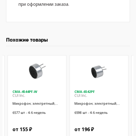
при оформлении заказа.
Похожие товары
CMA-4544PF-W
CMA-6542PF
CUI Inc.
CUI Inc.
Микрофон; электретный;
Микрофон; электретный;
20Гц÷20кГц; 2,2кОм; -44дБ;
50Гц÷20кГц; 2,2кОм; -42дБ;
Ø9,7x4,5мм; SMT
Ø9,4x6,5мм; SMT
6577 шт - 4-6 недель
6598 шт - 4-6 недель
от 155 ₽
от 196 ₽