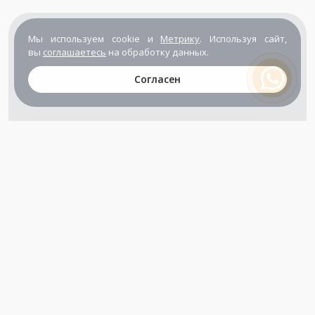
Мы используем cookie и
Метрику
. Используя сайт,
вы
соглашаетесь
на обработку данных.
Согласен
+7 (800) 302-65-54
+7 (495) 133-39-03
info@zener.ru
Компания сертифицирована
ГОСТ ISO 9001-2011
(ISO 9001:2008)