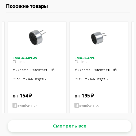
Похожие товары
CMA-4544PF-W
CMA-6542PF
CUI Inc.
CUI Inc.
Микрофон; электретный;
Микрофон; электретный;
20Гц÷20кГц; 2,2кОм; -44дБ;
50Гц÷20кГц; 2,2кОм; -42дБ;
Ø9,7x4,5мм; SMT
Ø9,4x6,5мм; SMT
6577 шт - 4-6 недель
6598 шт - 4-6 недель
от 154 ₽
от 195 ₽
Кэшбэк + 23
Кэшбэк + 29
Смотреть все