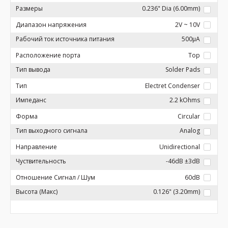
Размеры
0.236" Dia (6.00mm)
Диапазон напряжения
2V ~ 10V
Рабочий ток источника питания
500µA
Расположение порта
Top
Тип вывода
Solder Pads
Тип
Electret Condenser
Импеданс
2.2 kOhms
Форма
Circular
Тип выходного сигнала
Analog
Направление
Unidirectional
Чуствительность
-46dB ±3dB
Отношение Сигнал / Шум
60dB
Высота (Макс)
0.126" (3.20mm)