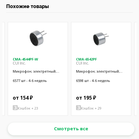
Похожие товары
CMA-4544PF-W
CMA-6542PF
CUI Inc.
CUI Inc.
Микрофон; электретный;
Микрофон; электретный;
20Гц÷20кГц; 2,2кОм; -44дБ;
50Гц÷20кГц; 2,2кОм; -42дБ;
Ø9,7x4,5мм; SMT
Ø9,4x6,5мм; SMT
6577 шт - 4-6 недель
6598 шт - 4-6 недель
от 154 ₽
от 195 ₽
Кэшбэк + 23
Кэшбэк + 29
Смотреть все