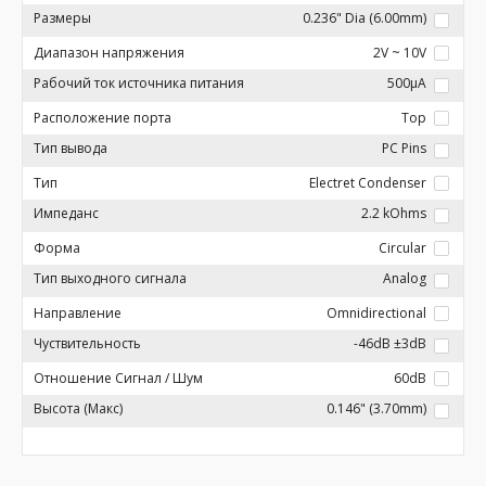
Размеры
0.236" Dia (6.00mm)
Диапазон напряжения
2V ~ 10V
Рабочий ток источника питания
500µA
Расположение порта
Top
Тип вывода
PC Pins
Тип
Electret Condenser
Импеданс
2.2 kOhms
Форма
Circular
Тип выходного сигнала
Analog
Направление
Omnidirectional
Чуствительность
-46dB ±3dB
Отношение Сигнал / Шум
60dB
Высота (Макс)
0.146" (3.70mm)