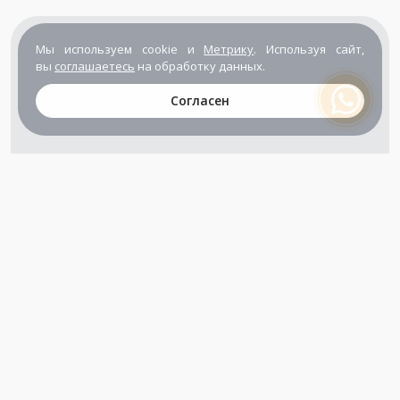
Мы используем cookie и
Метрику
. Используя сайт,
вы
соглашаетесь
на обработку данных.
Согласен
+7 (800) 302-65-54
+7 (495) 133-39-03
info@zener.ru
Компания сертифицирована
ГОСТ ISO 9001-2011
(ISO 9001:2008)