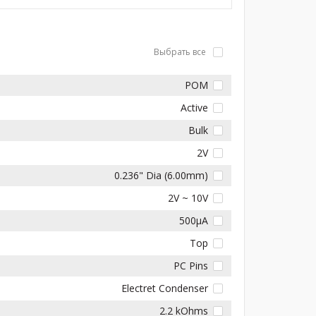
Выбрать все
POM
Active
Bulk
2V
0.236" Dia (6.00mm)
2V ~ 10V
500µA
Top
PC Pins
Electret Condenser
2.2 kOhms