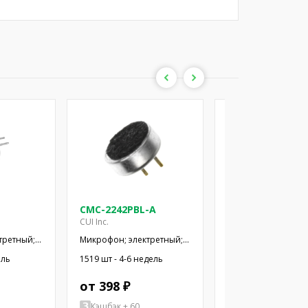
CMC-2242PBL-A
CMC-2742PBJ-A
CUI Inc.
CUI Inc.
третный;
Микрофон; электретный;
Микрофон; электре
; -44дБ;
100Гц÷20кГц; 2,2кОм;
100Гц÷20кГц; 2,2кО
ель
1519 шт - 4-6 недель
928 шт - 4-6 недель
мкА
-42дБ; Ø6x2,2мм; 2÷10В
-42дБ; Ø6x2,7мм; 2
от 398 ₽
от 385 ₽
Кэшбэк + 60
Кэшбэк + 58