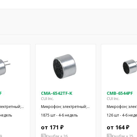
F
CMA-6542TF-K
CMB-6544PF
CUI Inc.
CUI Inc.
лектретный;
Микрофон; электретный;
Микрофон; элек
,2кОм; -42дБ;
100Гц÷20кГц; 1,5кОм;
20Гц÷20кГц; 1кОм
 недель
1875 шт - 4-6 недель
126 шт - 4-6 нед
SMT
-42дБ; Ø9,4x6,5мм
Ø9,4x6,5мм; 500
от 171 ₽
от 164 ₽
9
Кэшбэк + 26
Кэшбэк + 25