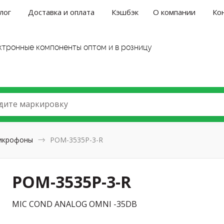
лог
Доставка и оплата
Кэшбэк
О компании
Ко
ктронные компоненты оптом и в розницу
дите маркировку
икрофоны
POM-3535P-3-R
POM-3535P-3-R
MIC COND ANALOG OMNI -35DB