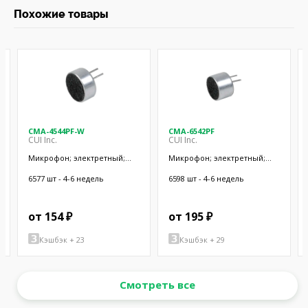
Похожие товары
CMA-4544PF-W
CMA-6542PF
CUI Inc.
CUI Inc.
Микрофон; электретный;
Микрофон; электретный;
20Гц÷20кГц; 2,2кОм; -44дБ;
50Гц÷20кГц; 2,2кОм; -42дБ;
Ø9,7x4,5мм; SMT
Ø9,4x6,5мм; SMT
6577 шт - 4-6 недель
6598 шт - 4-6 недель
от 154 ₽
от 195 ₽
Кэшбэк + 23
Кэшбэк + 29
Смотреть все