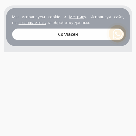
Мы используем cookie и
Метрику
. Используя сайт,
вы
соглашаетесь
на обработку данных.
Согласен
+7 (800) 302-65-54
+7 (495) 133-39-03
info@zener.ru
Компания сертифицирована
ГОСТ ISO 9001-2011
(ISO 9001:2008)