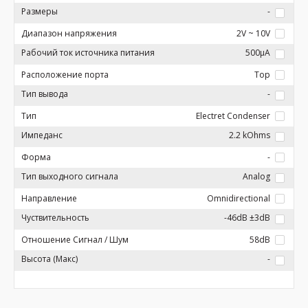
Размеры
-
Диапазон напряжения
2V ~ 10V
Рабочий ток источника питания
500µA
Расположение порта
Top
Тип вывода
-
Тип
Electret Condenser
Импеданс
2.2 kOhms
Форма
-
Тип выходного сигнала
Analog
Направление
Omnidirectional
Чуствительность
-46dB ±3dB
Отношение Сигнал / Шум
58dB
Высота (Макс)
-