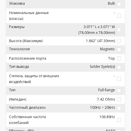
Упаковка
Bulk
Номинальные данные
-
(классы)
Размеры
3.071" L x 3.071" W
(78.00mm x 78.00mm)
Высота (Максимум)
1.862" (47.30mm)
Технология
Magnetic
Расположение порта
Top
Тип вывода
Solder Eyelet(s)
Степень защиты от внешних
-
воздействий
Тип
Full Range
Импеданс
7.42 Ohms
Частотный диапазон
100Hz ~ 20kHz
Собственная частота
106.89Hz
колебаний
Efficiency - dBA
84.50