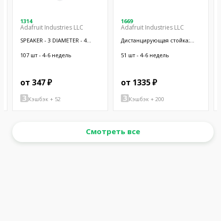
1314
1669
Adafruit Industries LLC
Adafruit Industries LLC
SPEAKER - 3 DIAMETER - 4
Дистанцирующая стойка;
OHM 3 W
38,1мм; цилиндрическая;
латунь; никель
107 шт - 4-6 недель
51 шт - 4-6 недель
от 347 ₽
от 1335 ₽
Кэшбэк + 52
Кэшбэк + 200
Смотреть все