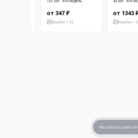
4-6 недель
107 шт - 4-6 недель
43 шт - 4-6 н
15мм; PEI
латунь; нике
 ₽
от 347 ₽
от 1343 
+ 50
Кэшбэк + 52
Кэшбэк + 2
Мы используем coo