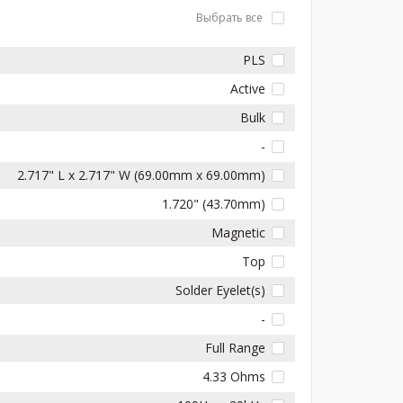
Выбрать все
PLS
Active
Bulk
-
2.717" L x 2.717" W (69.00mm x 69.00mm)
1.720" (43.70mm)
Magnetic
Top
Solder Eyelet(s)
-
Full Range
4.33 Ohms