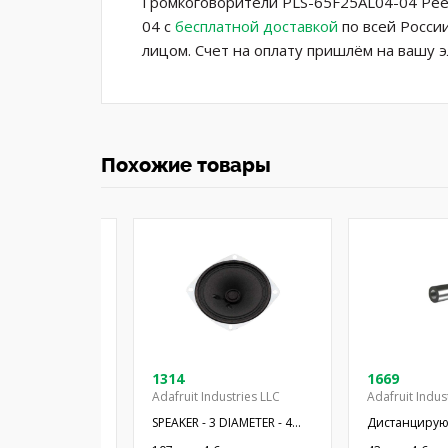
Громкоговорители PLS-65F25AL04-04 Peer
04 с
бесплатной доставкой
по всей Росси
лицом. Счет на оплату пришлём на вашу 
Похожие товары
08-03A
1314
1669
Adafruit Industries LLC
Adafruit Indus
 миниатюрный;
SPEAKER - 3 DIAMETER - 4
Дистанцирую
Ом; Ø15x2,8мм;
OHM 3 W
38,1мм; цили