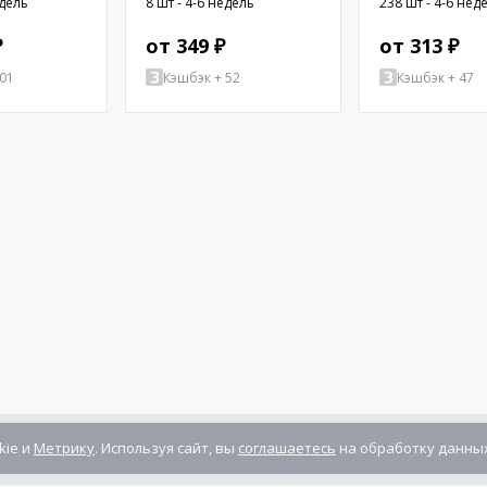
едель
8 шт - 4-6 недель
238 шт - 4-6 нед
ль
Внутр.резьба: U
₽
от 349 ₽
от 313 ₽
01
Кэшбэк + 52
Кэшбэк + 47
kie и
Метрику
. Используя сайт, вы
соглашаетесь
на обработку данных