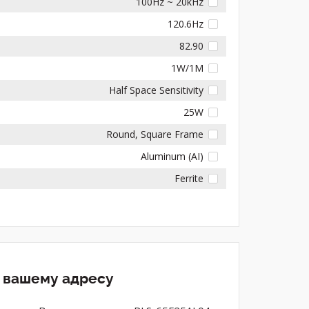
100Hz ~ 20kHz
120.6Hz
82.90
1W/1M
Half Space Sensitivity
25W
Round, Square Frame
Aluminum (AI)
Ferrite
о вашему адресу