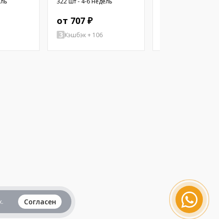
ель
322 шт - 4-6 недель
1668 шт - 4-6 недел
NC4-40
20кГц; Ø: 10мм; ПЭТ
от 707 ₽
от 421 ₽
Кэшбэк + 106
Кэшбэк + 63
.
Согласен