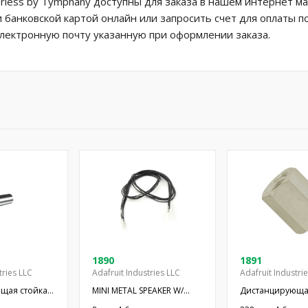
less by Tymphany доступны для заказа в нашем интернет ма
и банковской картой онлайн или запросить счет для оплаты 
электронную почту указанную при оформлении заказа.
1890
1891
tries LLC
Adafruit Industries LLC
Adafruit Industri
щая стойка;
MINI METAL SPEAKER W/
Дистанцирующая
ндрическая;
WIRES
резьбой; 6,4мм;