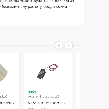
газине. Вы можете купить PLS-65F25AL04-
по безналичному расчету юридическим
3351
CDM-10008
es LLC
Adafruit Industries LLC
CUI Inc.
 стойка с
SPEAKER 4OHM TOP PORT
Динамик; миниатю
OVAL RECT
300мВт; 8Ом; Ø10x2