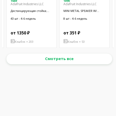
1669
1890
Adafruit Industries LLC
Adafruit Industries LLC
Дистанцирующая стойка;
MINI METAL SPEAKER W/
38,1мм; цилиндрическая;
WIRES
латунь; никель
43 шт - 4-6 недель
8 шт - 4-6 недель
от 1350 ₽
от 351 ₽
Кэшбэк + 203
Кэшбэк + 53
Смотреть все