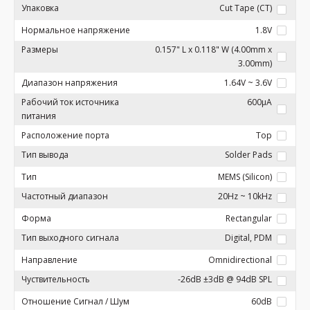
Упаковка
Cut Tape (CT)
Нормальное напряжение
1.8V
Размеры
0.157" L x 0.118" W (4.00mm x
3.00mm)
Диапазон напряжения
1.64V ~ 3.6V
Рабочий ток источника
600µA
питания
Расположение порта
Top
Тип вывода
Solder Pads
Тип
MEMS (Silicon)
Частотный диапазон
20Hz ~ 10kHz
Форма
Rectangular
Тип выходного сигнала
Digital, PDM
Направление
Omnidirectional
Чуствительность
-26dB ±3dB @ 94dB SPL
Отношение Сигнал / Шум
60dB