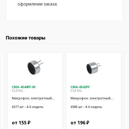
оформлении заказа.
Похожие товары
CMA-4544PF-W
CMA-6542PF
CUI Inc.
CUI Inc.
Микрофон; электретный;
Микрофон; электретный;
20Гц÷20кГц; 2,2кОм; -44дБ;
50Гц÷20кГц; 2,2кОм; -42дБ;
Ø9,7x4,5мм; SMT
Ø9,4x6,5мм; SMT
6577 шт - 4-6 недель
6598 шт - 4-6 недель
от 155 ₽
от 196 ₽