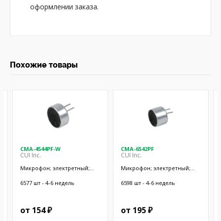
оформлении заказа.
Похожие товары
CMA-4544PF-W
CMA-6542PF
CUI Inc.
CUI Inc.
Микрофон; электретный;
Микрофон; электретный;
20Гц÷20кГц; 2,2кОм; -44дБ;
50Гц÷20кГц; 2,2кОм; -42дБ;
Ø9,7x4,5мм; SMT
Ø9,4x6,5мм; SMT
6577 шт - 4-6 недель
6598 шт - 4-6 недель
от 154 ₽
от 195 ₽