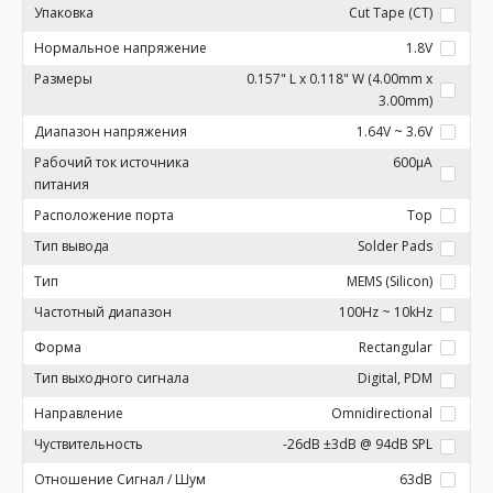
Упаковка
Cut Tape (CT)
Нормальное напряжение
1.8V
Размеры
0.157" L x 0.118" W (4.00mm x
3.00mm)
Диапазон напряжения
1.64V ~ 3.6V
Рабочий ток источника
600µA
питания
Расположение порта
Top
Тип вывода
Solder Pads
Тип
MEMS (Silicon)
Частотный диапазон
100Hz ~ 10kHz
Форма
Rectangular
Тип выходного сигнала
Digital, PDM
Направление
Omnidirectional
Чуствительность
-26dB ±3dB @ 94dB SPL
Отношение Сигнал / Шум
63dB