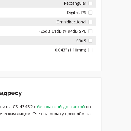
Rectangular
Digital, I?S
Omnidirectional
-26dB ±1dB @ 94dB SPL
65dB
0.043" (1.10mm)
 адресу
пить ICS-43432 с
бесплатной доставкой
по
ическим лицом. Счет на оплату пришлём на