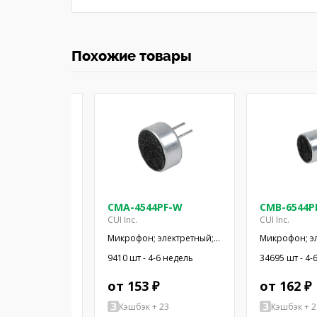
Похожие товары
5-25T
CMA-4544PF-W
CMB-6544P
CUI Inc.
CUI Inc.
 электретный;
Микрофон; электретный;
Микрофон; э
ц; 2,2кОм;
20Гц÷20кГц; 2,2кОм; -44дБ;
20Гц÷20кГц; 1
-6 недель
9410 шт - 4-6 недель
34695 шт - 4-
x1,5мм; 3÷10В
Ø9,7x4,5мм; SMT
Ø9,4x6,5мм; 
 ₽
от 153 ₽
от 162 ₽
+ 75
Кэшбэк + 23
Кэшбэк + 2