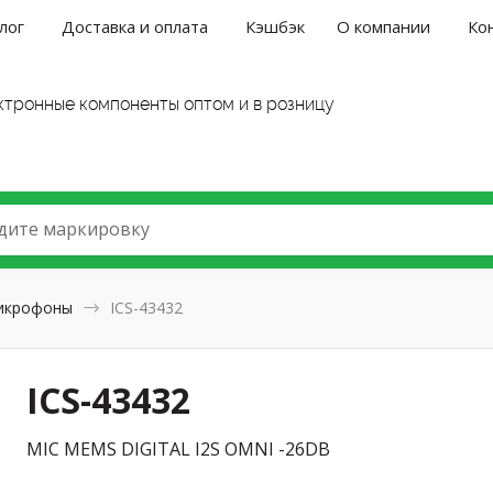
лог
Доставка и оплата
Кэшбэк
О компании
Ко
ктронные компоненты оптом и в розницу
дите маркировку
икрофоны
ICS-43432
ICS-43432
MIC MEMS DIGITAL I2S OMNI -26DB