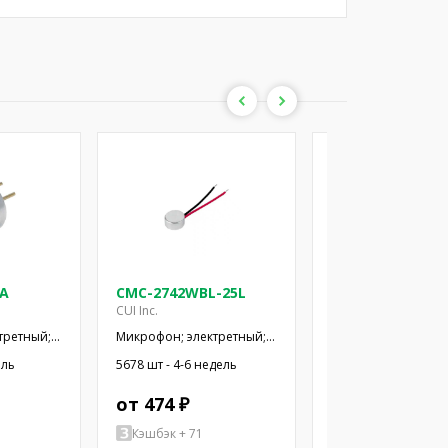
-A
CMC-2742WBL-25L
CMC-3015-44L10
CUI Inc.
CUI Inc.
третный;
Микрофон; электретный;
Микрофон; электре
2кОм;
100Гц÷20кГц; 2,2кОм;
100Гц÷20кГц; 2,2кО
ель
5678 шт - 4-6 недель
285 шт - 4-6 недель
; 2÷10В
-42дБ; Ø6x2,7мм; 2÷10В
-44дБ; Ø3x1,5мм; 2
от 474 ₽
от 504 ₽
Кэшбэк + 71
Кэшбэк + 76