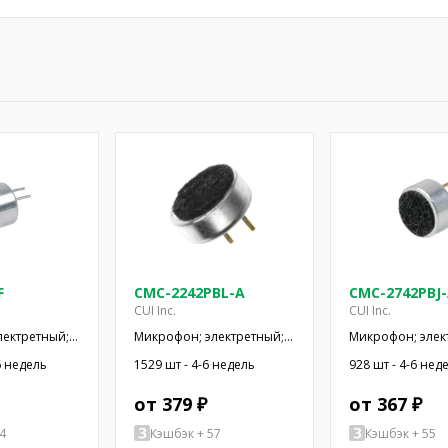
F
CMC-2242PBL-A
CMC-2742PBJ
CUI Inc.
CUI Inc.
лектретный;
Микрофон; электретный;
Микрофон; элек
кОм; -44дБ;
100Гц÷20кГц; 2,2кОм;
100Гц÷20кГц; 2,
6 недель
1529 шт - 4-6 недель
928 шт - 4-6 нед
500мкА
-42дБ; Ø6x2,2мм; 2÷10В
-42дБ; Ø6x2,7мм
от 379 ₽
от 367 ₽
4
Кэшбэк + 57
Кэшбэк + 55