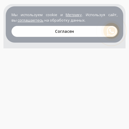
Мы используем cookie и
Метрику
. Используя сайт,
вы
соглашаетесь
на обработку данных.
Согласен
+7 (800) 302-65-54
+7 (495) 133-39-03
info@zener.ru
Компания сертифицирована
ГОСТ ISO 9001-2011
(ISO 9001:2008)