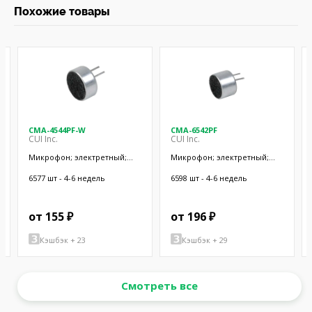
Похожие товары
CMA-4544PF-W
CMA-6542PF
CUI Inc.
CUI Inc.
Микрофон; электретный;
Микрофон; электретный;
20Гц÷20кГц; 2,2кОм; -44дБ;
50Гц÷20кГц; 2,2кОм; -42дБ;
Ø9,7x4,5мм; SMT
Ø9,4x6,5мм; SMT
6577 шт - 4-6 недель
6598 шт - 4-6 недель
от 155 ₽
от 196 ₽
Кэшбэк + 23
Кэшбэк + 29
Смотреть все