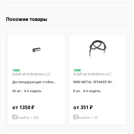
Похожие товары
1669
1890
Adafruit Industries LLC
Adafruit Industries LLC
Дистанцирующая стойка;
MINI METAL SPEAKER W/
38,1мм; цилиндрическая;
WIRES
латунь; никель
43 шт - 4-6 недель
8 шт - 4-6 недель
от 1350 ₽
от 351 ₽
Кэшбэк + 203
Кэшбэк + 53