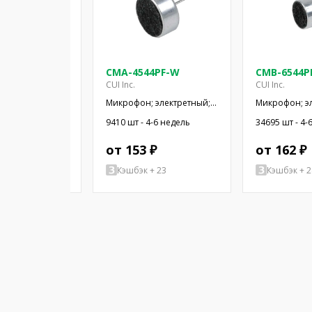
5-25T
CMA-4544PF-W
CMB-6544P
CUI Inc.
CUI Inc.
 электретный;
Микрофон; электретный;
Микрофон; э
ц; 2,2кОм;
20Гц÷20кГц; 2,2кОм; -44дБ;
20Гц÷20кГц; 1
-6 недель
9410 шт - 4-6 недель
34695 шт - 4-
x1,5мм; 3÷10В
Ø9,7x4,5мм; SMT
Ø9,4x6,5мм; 
 ₽
от 153 ₽
от 162 ₽
+ 75
Кэшбэк + 23
Кэшбэк + 2