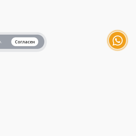
.
Согласен
Вся информация представленная на данном
сайте, не является рекламой и публичной
офертой и носит исключительно
ознакомительный характер.
Продолжая пользоваться сайтом, вы
принимаете все
пользовательские соглашения
.