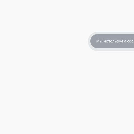
Мы используем coo
+7 (800) 302-65-54
+7 (495) 133-39-03
info@zener.ru
© 2010—2026,
«Зенер Электроникс» — электронные компоне