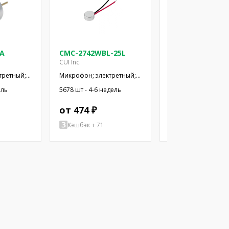
-A
CMC-2742WBL-25L
CMC-3015-44L10
CUI Inc.
CUI Inc.
третный;
Микрофон; электретный;
Микрофон; электре
2кОм;
100Гц÷20кГц; 2,2кОм;
100Гц÷20кГц; 2,2кО
ель
5678 шт - 4-6 недель
285 шт - 4-6 недель
; 2÷10В
-42дБ; Ø6x2,7мм; 2÷10В
-44дБ; Ø3x1,5мм; 2
от 474 ₽
от 504 ₽
Кэшбэк + 71
Кэшбэк + 76