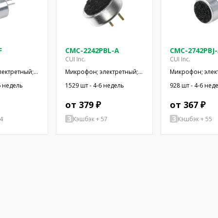
F
CMC-2242PBL-A
CMC-2742PBJ
CUI Inc.
CUI Inc.
лектретный;
Микрофон; электретный;
Микрофон; элек
кОм; -44дБ;
100Гц÷20кГц; 2,2кОм;
100Гц÷20кГц; 2,
6 недель
1529 шт - 4-6 недель
928 шт - 4-6 нед
500мкА
-42дБ; Ø6x2,2мм; 2÷10В
-42дБ; Ø6x2,7мм
от 379 ₽
от 367 ₽
4
Кэшбэк + 57
Кэшбэк + 55