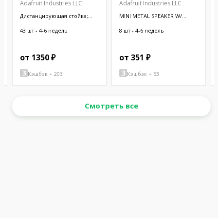
Adafruit Industries LLC
Adafruit Industries LLC
Дистанцирующая стойка;
MINI METAL SPEAKER W/
38,1мм; цилиндрическая;
WIRES
латунь; никель
43 шт - 4-6 недель
8 шт - 4-6 недель
от 1350 ₽
от 351 ₽
Кэшбэк + 203
Кэшбэк + 53
Смотреть все