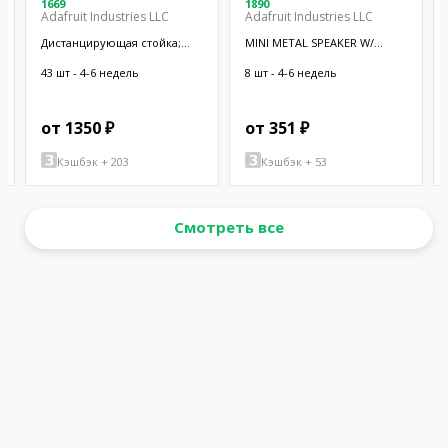
1669
1890
Adafruit Industries LLC
Adafruit Industries LLC
Дистанцирующая стойка;
MINI METAL SPEAKER W/
38,1мм; цилиндрическая;
WIRES
латунь; никель
43 шт - 4-6 недель
8 шт - 4-6 недель
от 1350 ₽
от 351 ₽
Кэшбэк + 203
Кэшбэк + 53
Смотреть все