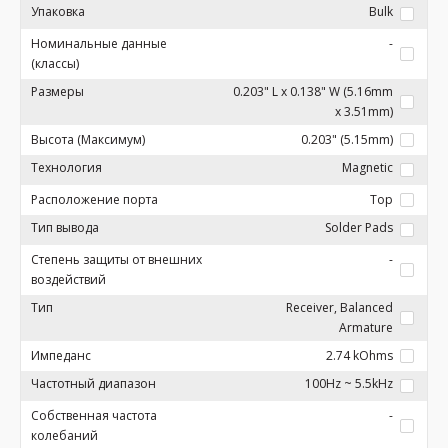
Упаковка
Bulk
Номинальные данные
-
(классы)
Размеры
0.203" L x 0.138" W (5.16mm
x 3.51mm)
Высота (Максимум)
0.203" (5.15mm)
Технология
Magnetic
Расположение порта
Top
Тип вывода
Solder Pads
Степень защиты от внешних
-
воздействий
Тип
Receiver, Balanced
Armature
Импеданс
2.74 kOhms
Частотный диапазон
100Hz ~ 5.5kHz
Собственная частота
-
колебаний