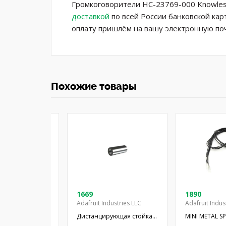
Громкоговорители HC-23769-000 Knowles
доставкой
по всей России банковской кар
оплату пришлём на вашу электронную поч
Похожие товары
08-03
1669
1890
Adafruit Industries LLC
Adafruit Indus
 миниатюрный;
Дистанцирующая стойка;
MINI METAL S