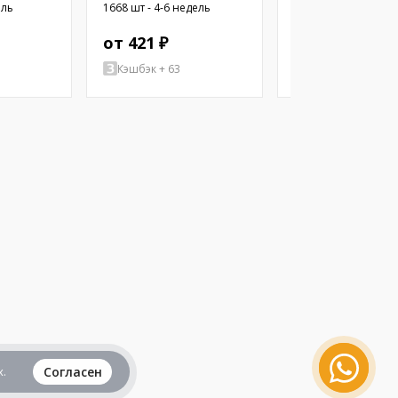
300мВт; 8Ом; Ø10x2,9мм;
500мВт; 8Ом; Ø12x
ель
1668 шт - 4-6 недель
1357 шт - 4-6 недел
20кГц; Ø: 10мм; ПЭТ
20кГц; Ø: 12мм; ПЭТ
от 421 ₽
от 460 ₽
Кэшбэк + 63
Кэшбэк + 2070
.
Согласен