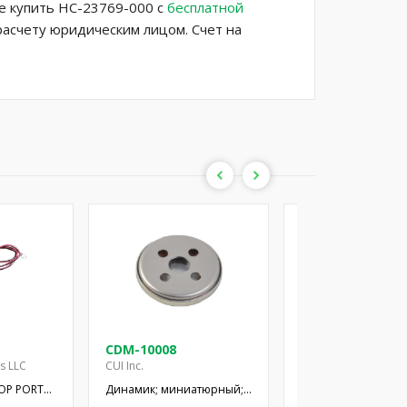
е купить HC-23769-000 с
бесплатной
расчету юридическим лицом. Счет на
CDM-10008
CDM-12008
es LLC
CUI Inc.
CUI Inc.
OP PORT
Динамик; миниатюрный;
Динамик; миниатю