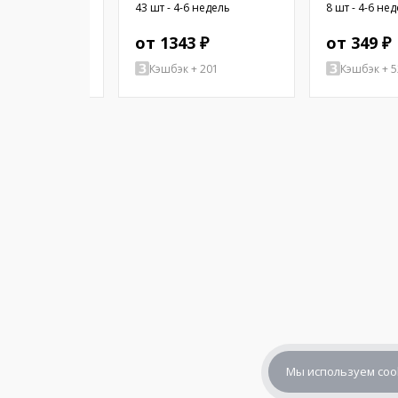
Ом; Ø16x2,55мм;
38,1мм; цилиндрическая;
WIRES
4-6 недель
43 шт - 4-6 недель
8 шт - 4-6 не
16мм; ПЭТ
латунь; никель
 ₽
от 1343 ₽
от 349 ₽
+ 77
Кэшбэк + 201
Кэшбэк + 5
Мы используем coo