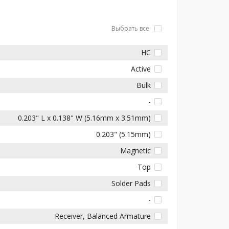
Выбрать все
HC
Active
Bulk
-
0.203" L x 0.138" W (5.16mm x 3.51mm)
0.203" (5.15mm)
Magnetic
Top
Solder Pads
-
Receiver, Balanced Armature