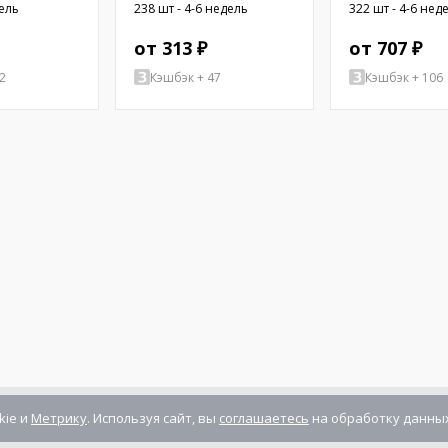
резьбой; 6,4мм;
OVAL RECT
дель
238 шт - 4-6 недель
322 шт - 4-6 нед
Внутр.резьба: UNC4-40
от 313 ₽
от 707 ₽
2
Кэшбэк + 47
Кэшбэк + 106
kie и
Метрику
. Используя сайт, вы
соглашаетесь
на обработку данных