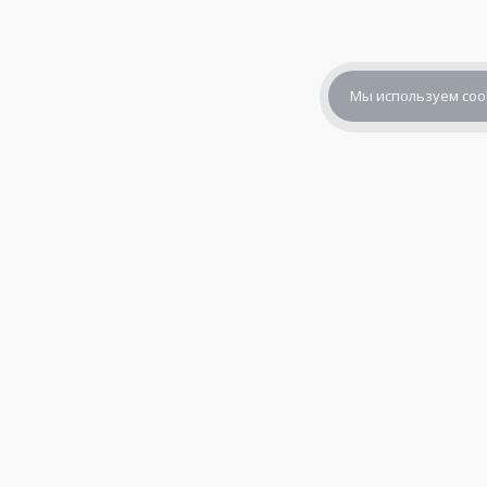
Мы используем coo
+7 (800) 302-65-54
+7 (495) 133-39-03
info@zener.ru
© 2010—2026,
«Зенер Электроникс» — электронные компоне