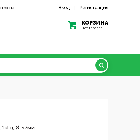
Вход
Регистрация
нтакты
|
КОРЗИНА
Нет товаров
,1кГц; Ø: 57мм