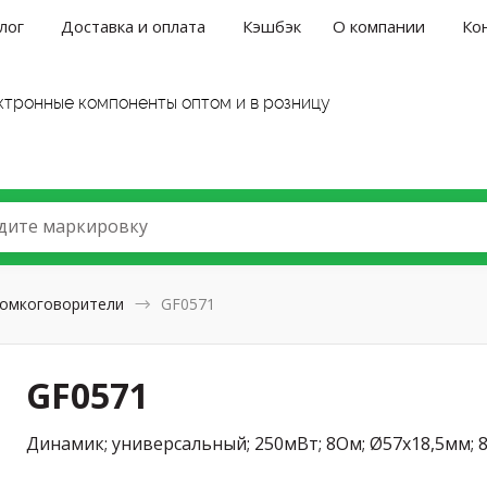
лог
Доставка и оплата
Кэшбэк
О компании
Ко
ктронные компоненты оптом и в розницу
дите маркировку
омкоговорители
GF0571
GF0571
Динамик; универсальный; 250мВт; 8Ом; Ø57x18,5мм; 8