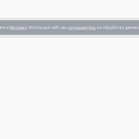
kie и
Метрику
. Используя сайт, вы
соглашаетесь
на обработку данных
Компания сертифицирована
ГОСТ ISO 9001-2011
(ISO 9001:2008)
Режим работы: Пн-Пт: 10.00 - 17.00
Сб-Вс: выходной
нты