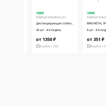
08-03
1669
1890
Adafruit Industries LLC
Adafruit Indus
 миниатюрный;
Дистанцирующая стойка;
MINI METAL S
Ом; Ø16x2,55мм;
38,1мм; цилиндрическая;
WIRES
4-6 недель
43 шт - 4-6 недель
8 шт - 4-6 не
16мм; ПЭТ
латунь; никель
 ₽
от 1350 ₽
от 351 ₽
+ 77
Кэшбэк + 203
Кэшбэк + 5