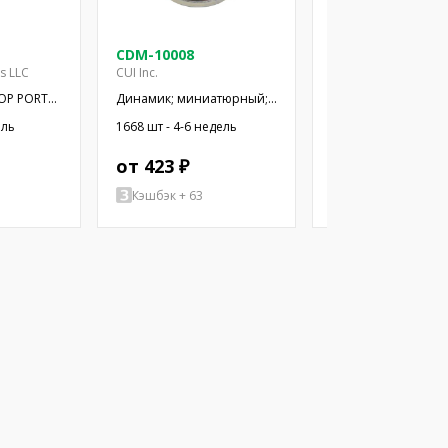
CDM-10008
CDM-12008
es LLC
CUI Inc.
CUI Inc.
OP PORT
Динамик; миниатюрный;
Динамик; миниатю
300мВт; 8Ом; Ø10x2,9мм;
500мВт; 8Ом; Ø12x
ель
1668 шт - 4-6 недель
1357 шт - 4-6 недел
20кГц; Ø: 10мм; ПЭТ
20кГц; Ø: 12мм; ПЭТ
от 423 ₽
от 462 ₽
Кэшбэк + 63
Кэшбэк + 2079