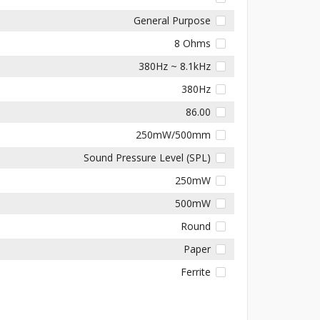
General Purpose
8 Ohms
380Hz ~ 8.1kHz
380Hz
86.00
250mW/500mm
Sound Pressure Level (SPL)
250mW
500mW
Round
Paper
Ferrite