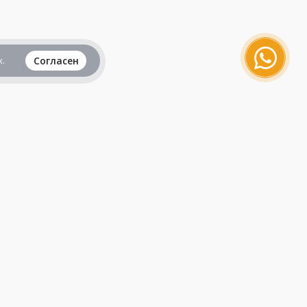
.
Согласен
Вся информация представленная на данном
сайте, не является рекламой и публичной
офертой и носит исключительно
ознакомительный характер.
Продолжая пользоваться сайтом, вы
принимаете все
пользовательские соглашения
.