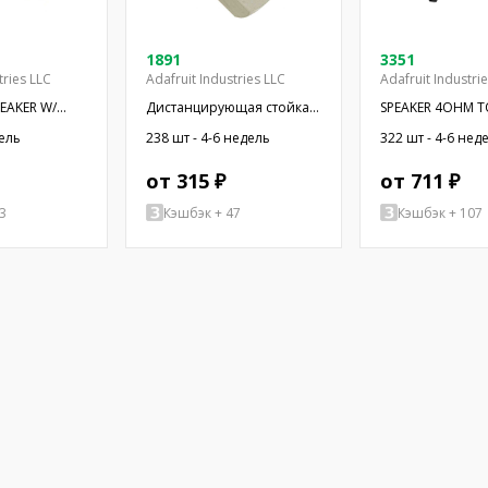
1891
3351
tries LLC
Adafruit Industries LLC
Adafruit Industri
PEAKER W/
Дистанцирующая стойка с
SPEAKER 4OHM T
резьбой; 6,4мм;
OVAL RECT
дель
238 шт - 4-6 недель
322 шт - 4-6 нед
Внутр.резьба: UNC4-40
от 315 ₽
от 711 ₽
3
Кэшбэк + 47
Кэшбэк + 107