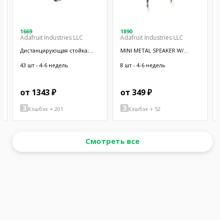
1669
1890
Adafruit Industries LLC
Adafruit Industries LLC
Дистанцирующая стойка;
MINI METAL SPEAKER W/
38,1мм; цилиндрическая;
WIRES
латунь; никель
43 шт - 4-6 недель
8 шт - 4-6 недель
от 1343 ₽
от 349 ₽
Кэшбэк + 201
Кэшбэк + 52
Смотреть все