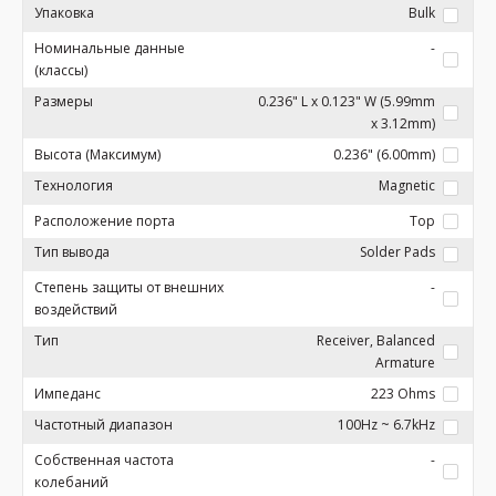
Упаковка
Bulk
Номинальные данные
-
(классы)
Размеры
0.236" L x 0.123" W (5.99mm
x 3.12mm)
Высота (Максимум)
0.236" (6.00mm)
Технология
Magnetic
Расположение порта
Top
Тип вывода
Solder Pads
Степень защиты от внешних
-
воздействий
Тип
Receiver, Balanced
Armature
Импеданс
223 Ohms
Частотный диапазон
100Hz ~ 6.7kHz
Собственная частота
-
колебаний