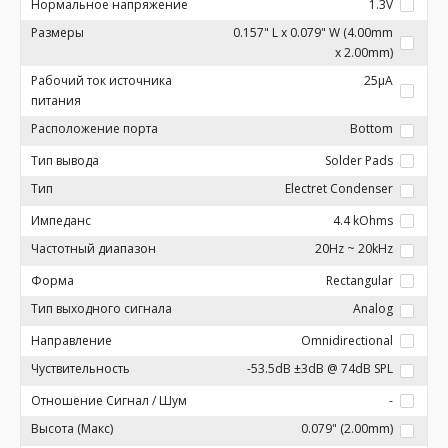
Нормальное напряжение
1.3V
Размеры
0.157" L x 0.079" W (4.00mm
x 2.00mm)
Рабочий ток источника
25µA
питания
Расположение порта
Bottom
Тип вывода
Solder Pads
Тип
Electret Condenser
Импеданс
4.4 kOhms
Частотный диапазон
20Hz ~ 20kHz
Форма
Rectangular
Тип выходного сигнала
Analog
Направление
Omnidirectional
Чуствительность
-53.5dB ±3dB @ 74dB SPL
Отношение Сигнал / Шум
-
Высота (Макс)
0.079" (2.00mm)