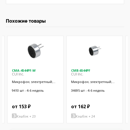
Похожие товары
CMA-4544PF-W
CMB-6544PF
CUI Inc.
CUI Inc.
Микрофон; электретный;
Микрофон; электретный;
20Гц÷20кГц; 2,2кОм; -44дБ;
20Гц÷20кГц; 1кОм; -44дБ;
Ø9,7x4,5мм; SMT
Ø9,4x6,5мм; 500мкА
9410 шт - 4-6 недель
34695 шт - 4-6 недель
от 153 ₽
от 162 ₽
Кэшбэк + 23
Кэшбэк + 24